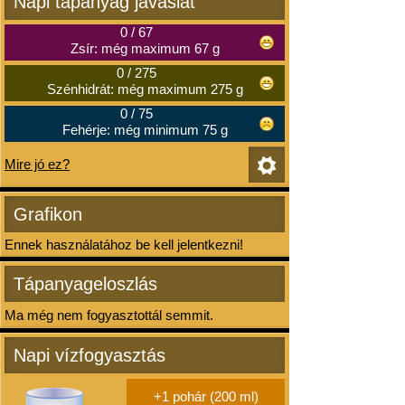
Napi tápanyag javaslat
0
/
67
Zsír: még maximum 67 g
0
/
275
Szénhidrát: még maximum 275 g
0
/
75
Fehérje: még minimum 75 g
Mire jó ez?
Grafikon
Ennek használatához be kell jelentkezni!
Tápanyageloszlás
Ma még nem fogyasztottál semmit.
Napi vízfogyasztás