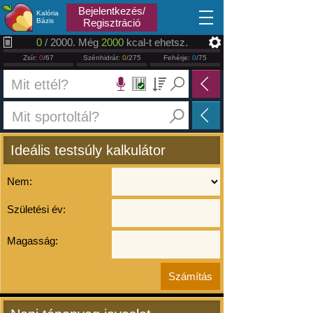
2026.08.06
Bejelentkezés/
Kalória
Bázis
Regisztráció
0
/ 2000. Még
2000
kcal-t ehetsz.
Zsír:
0
/67
Szénhidrát:
0
/275
Fehérje:
0
/75
Ideális testsúly kalkulátor
Nem:
Születési év:
Magasság: