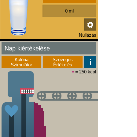
Nap kiértékelése
Kalória
Szöveges
Szimulátor
Értékelés