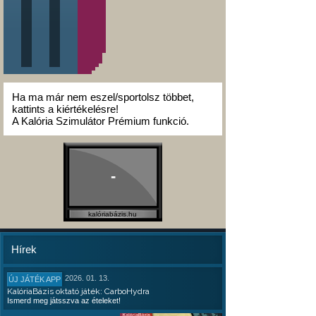
Ha ma már nem eszel/sportolsz többet,
kattints a kiértékelésre!
A Kalória Szimulátor Prémium funkció.
-
kalóriabázis.hu
Hírek
2026. 01. 13.
ÚJ JÁTÉK APP
KalóriaBázis oktató játék: CarboHydra
Ismerd meg játsszva az ételeket!