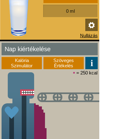
Nap kiértékelése
Kalória
Szöveges
Szimulátor
Értékelés