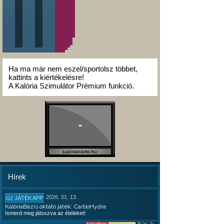
Ha ma már nem eszel/sportolsz többet,
kattints a kiértékelésre!
A Kalória Szimulátor Prémium funkció.
-
kalóriabázis.hu
Hírek
2026. 01. 13.
ÚJ JÁTÉK APP
KalóriaBázis oktató játék: CarboHydra
Ismerd meg játsszva az ételeket!