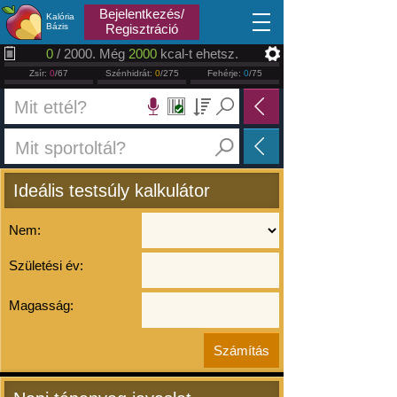
2026.08.06
Bejelentkezés/
Kalória
Bázis
Regisztráció
0
/ 2000. Még
2000
kcal-t ehetsz.
Zsír:
0
/67
Szénhidrát:
0
/275
Fehérje:
0
/75
Ideális testsúly kalkulátor
Nem:
Születési év:
Magasság: