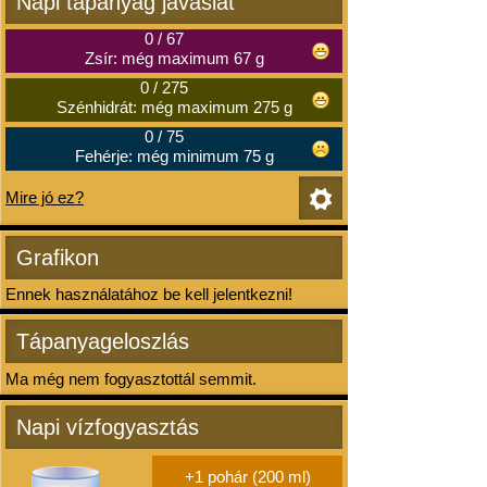
Napi tápanyag javaslat
0
/
67
Zsír: még maximum 67 g
0
/
275
Szénhidrát: még maximum 275 g
0
/
75
Fehérje: még minimum 75 g
Mire jó ez?
Grafikon
Ennek használatához be kell jelentkezni!
Tápanyageloszlás
Ma még nem fogyasztottál semmit.
Napi vízfogyasztás