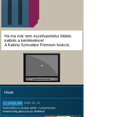
Ha ma már nem eszel/sportolsz többet,
kattints a kiértékelésre!
A Kalória Szimulátor Prémium funkció.
-
kalóriabázis.hu
Hírek
2026. 01. 13.
ÚJ JÁTÉK APP
KalóriaBázis oktató játék: CarboHydra
Ismerd meg játsszva az ételeket!