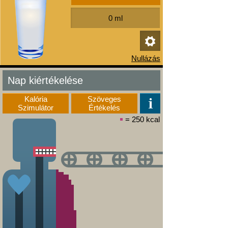
Nap kiértékelése
Kalória
Szöveges
Szimulátor
Értékelés