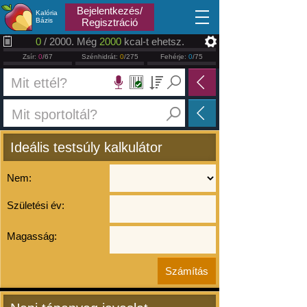
2026.08.09
Bejelentkezés/
Kalória
Bázis
Regisztráció
0
/ 2000. Még
2000
kcal-t ehetsz.
Zsír:
0
/67
Szénhidrát:
0
/275
Fehérje:
0
/75
Ideális testsúly kalkulátor
Nem:
Születési év:
Magasság: