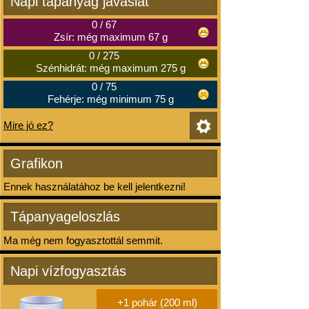
Napi tápanyag javaslat
0
/
67
Zsír: még maximum 67 g
0
/
275
Szénhidrát: még maximum 275 g
0
/
75
Fehérje: még minimum 75 g
Mire jó ez?
Grafikon
Ennek használatához be kell jelentkezni!
Tápanyageloszlás
Ma még nem fogyasztottál semmit.
Napi vízfogyasztás