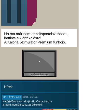
Ha ma már nem eszel/sportolsz többet,
kattints a kiértékelésre!
A Kalória Szimulátor Prémium funkció.
-
kalóriabázis.hu
Hírek
2026. 01. 13.
ÚJ JÁTÉK APP
KalóriaBázis oktató játék: CarboHydra
Ismerd meg játsszva az ételeket!