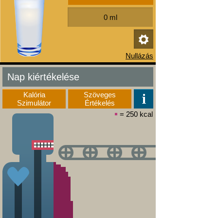
Nap kiértékelése
Kalória
Szöveges
Szimulátor
Értékelés