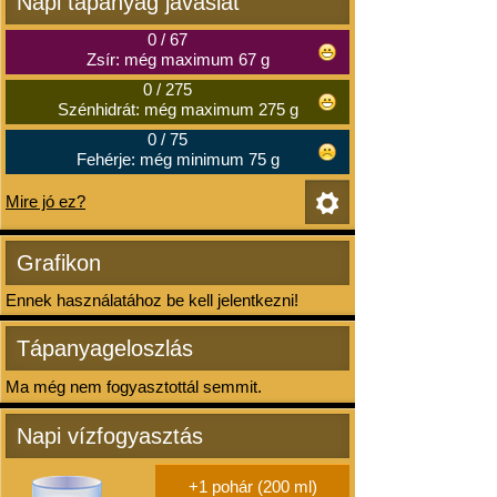
Napi tápanyag javaslat
0
/
67
Zsír: még maximum 67 g
0
/
275
Szénhidrát: még maximum 275 g
0
/
75
Fehérje: még minimum 75 g
Mire jó ez?
Grafikon
Ennek használatához be kell jelentkezni!
Tápanyageloszlás
Ma még nem fogyasztottál semmit.
Napi vízfogyasztás