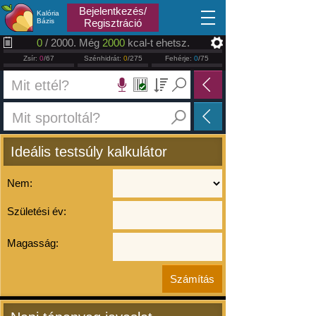
2026.08.10
Bejelentkezés/
Kalória
Bázis
Regisztráció
0
/ 2000. Még
2000
kcal-t ehetsz.
Zsír:
0
/67
Szénhidrát:
0
/275
Fehérje:
0
/75
Ideális testsúly kalkulátor
Nem:
Születési év:
Magasság: