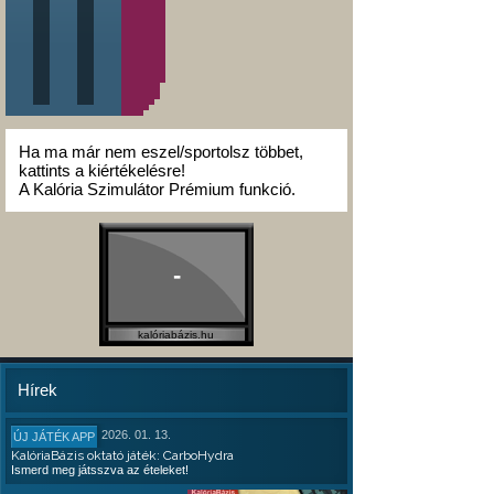
Ha ma már nem eszel/sportolsz többet,
kattints a kiértékelésre!
A Kalória Szimulátor Prémium funkció.
-
kalóriabázis.hu
Hírek
2026. 01. 13.
ÚJ JÁTÉK APP
KalóriaBázis oktató játék: CarboHydra
Ismerd meg játsszva az ételeket!