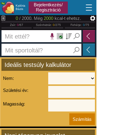
2026.08.07
Bejelentkezés/
Kalória
Bázis
Regisztráció
0
/ 2000. Még
2000
kcal-t ehetsz.
Zsír:
0
/67
Szénhidrát:
0
/275
Fehérje:
0
/75
Ideális testsúly kalkulátor
Nem:
Születési év:
Magasság: