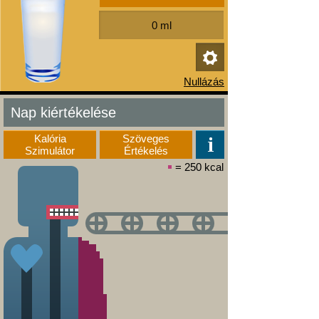
Nap kiértékelése
Kalória
Szöveges
Szimulátor
Értékelés