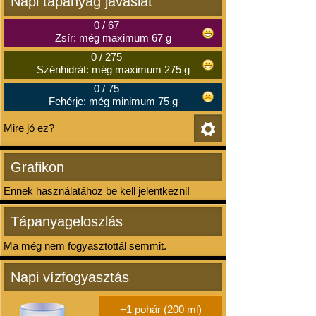
Napi tápanyag javaslat
0
/
67
Zsír: még maximum 67 g
0
/
275
Szénhidrát: még maximum 275 g
0
/
75
Fehérje: még minimum 75 g
Mire jó ez?
Grafikon
Ennek használatához be kell jelentkezni!
Tápanyageloszlás
Ma még nem fogyasztottál semmit.
Napi vízfogyasztás