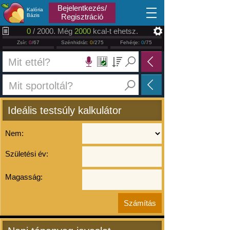
2026.08.06
Bejelentkezés/
Kalória
Bázis
Regisztráció
0
/ 2000. Még
2000
kcal-t ehetsz.
Zsír:
0
/67
Szénhidrát:
0
/275
Fehérje:
0
/75
Ideális testsúly kalkulátor
Nem:
Születési év:
Magasság: