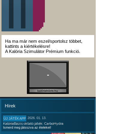
Ha ma már nem eszel/sportolsz többet,
kattints a kiértékelésre!
A Kalória Szimulátor Prémium funkció.
-
kalóriabázis.hu
Hírek
2026. 01. 13.
ÚJ JÁTÉK APP
KalóriaBázis oktató játék: CarboHydra
Ismerd meg játsszva az ételeket!