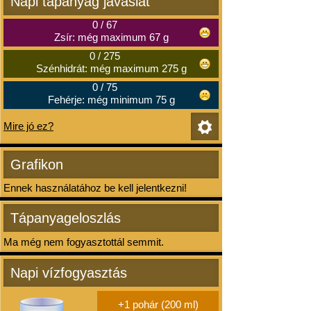
Napi tápanyag javaslat
0
/
67
Zsír: még maximum 67 g
0
/
275
Szénhidrát: még maximum 275 g
0
/
75
Fehérje: még minimum 75 g
Mire jó ez?
Grafikon
Ennek használatához be kell jelentkezni!
Tápanyageloszlás
Ma még nem fogyasztottál semmit.
Napi vízfogyasztás