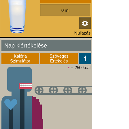
Nap kiértékelése
Kalória
Szöveges
Szimulátor
Értékelés