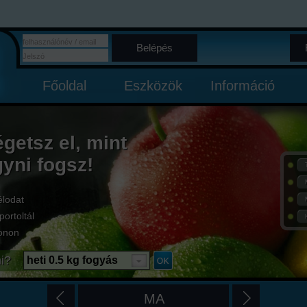
Belépés
Főoldal
Eszközök
Információ
égetsz el, mint
gyni fogsz!
élodat
portoltál
onon
i?
heti 0.5 kg fogyás
MA