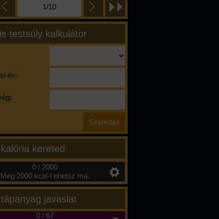
1/10
is testsúly kalkulátor
si év:
ág:
 kalória kereted
0 / 2000
Még 2000 kcal-t ehetsz ma.
 tápanyag javaslat
0
/
67