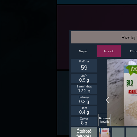
Rizstej
Napló
Fór
Adatok
Kalória
59
Zsír
0.9 g
Szénhidrát
12.2 g
Fehérje
0.2 g
Rost
0.4 g
Ikonnak
Cukor
beállít
8 g
Ételfotó
feltöltés