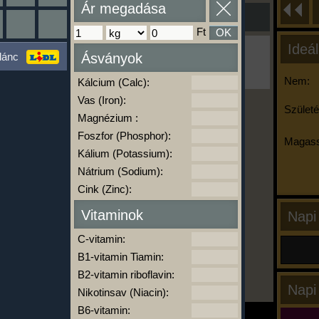
Ár megadása
Ft
OK
Ideál
Ha ma már nem eszel/sportolsz többet,
lánc
Ásványok
kattints a kiértékelésre!
A Kalória Szimulátor Prémium funkció.
Nem:
Kálcium (Calc):
Vas (Iron):
Születé
Magnézium :
-
Foszfor (Phosphor):
Magass
Kálium (Potassium):
Nátrium (Sodium):
kalóriabázis.hu
Cink (Zinc):
Vitaminok
Napi
C-vitamin:
B1-vitamin Tiamin:
B2-vitamin riboflavin:
Napi
Nikotinsav (Niacin):
B6-vitamin: