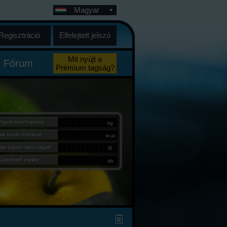
Magyar
Regisztráció
Elfelejtett jelszó
Mit nyújt a
Fórum
Prémium tagság?
Tagok összfogyása:
kg
Ma bevitt összkcal:
kcal
Mai napon aktív tagok:
fő
Kereshető ételek:
db