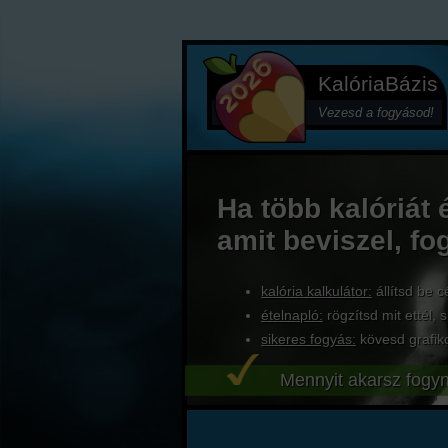
KalóriaBázis
Vezesd a fogyásod!
Ha több kalóriát 
amit beviszel, fo
kalória kalkulátor:
állítsd be c
ételnapló:
rögzítsd mit ettél, s
sikeres fogyás:
kövesd grafik
Mennyit akarsz fogyn