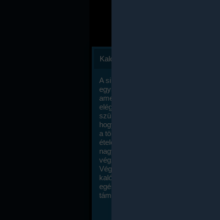
Kalóriaszámlálás
A sikeres fogyás titka valójában igen
egyszerű: égess több energiát, mint
amennyit beviszel. Természetesen e
elég nagy fegyelemre és akaraterőre
szükség, de meglepődve fogod tapasz
hogy a kalóriaszámolás mennyire ru
a többi diétához képest. Itt nincsenek ti
ételek és a megengedett kalóriabevite
nagymértékben növelheted ha testmo
végzel.
Végül, de nem utolsó sorban, a
kalóriaszámolás módszerét a legtöbb
egészségügyi szakorvos ajánlja és
támogatja.
To