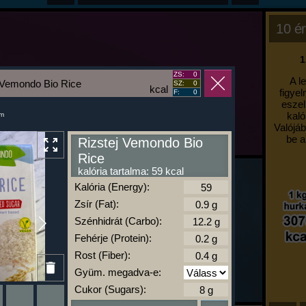
10 ér
1
ZS:
0
A l
 Vemondo Bio Rice
SZ:
0
kcal
figyel
F:
0
eszel
kaló
um
Valójáb
be a
Rizstej Vemondo Bio
Rice
kalória tartalma: 59 kcal
Kalória (Energy):
Zsír (Fat):
Szénhidrát (Carbo):
Fehérje (Protein):
Rost (Fiber):
Gyüm. megadva-e:
Cukor (Sugars):