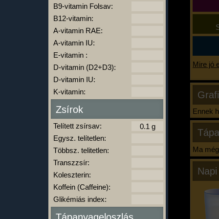
B9-vitamin Folsav:
B12-vitamin:
S
A-vitamin RAE:
A-vitamin IU:
E-vitamin :
Mire jó 
D-vitamin (D2+D3):
D-vitamin IU:
K-vitamin:
Graf
Zsírok
Ennek ha
Telített zsírsav:
Tápa
Egysz. telítetlen:
Ma még 
Többsz. telitetlen:
Transzzsír:
Napi
Koleszterin:
Koffein (Caffeine):
Glikémiás index:
Tápanyageloszlás