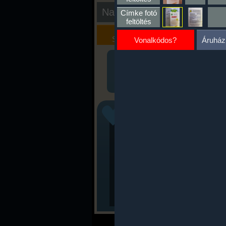
Nap kiértékelése
Címke fotó
feltöltés
Kalória
Szöveges
Szimulátor
Értékelés
Vonalkódos?
Áruház