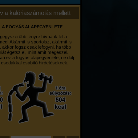
v a kalóriaszámolás mellett
. A FOGYÁS ALAPEGYENLETE
egegyszerűbb tényre hívnánk fel a
med. Akármit is sportolsz, akármit is
, akkor fogsz csak lefogyni, ha több
riát égetsz el, mint amit megeszel.
an ez a fogyás alapegyenlete, ne dőlj
 csodákkal csábító hirdetéseknek.