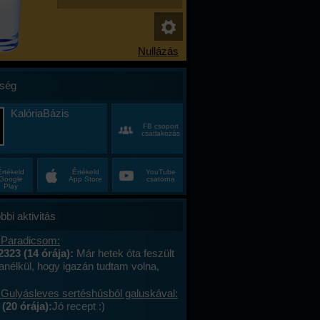
ség
KalóriaBázis
FB csoport
csatlakozás
Értékeld
Értékeld
YouTube
Google
App Store
csatorna
Play
bbi aktivitás
 Paradicsom:
2323 (14 órája):
Már hetek óta feszült
anélkül, hogy igazán tudtam volna,
alán a munkahelyi hajtás, talán az, hogy
ncas éveim közepén egyszer csak
 Gulyásleves sertéshúsból galuskával:
 körülöttem minden, ami régen izgalmas
(20 órája):
Jó recept :)
hétvégék már nem jelentettek semmit, a