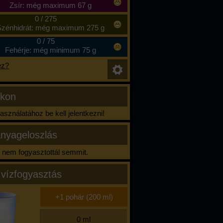
Zsír: még maximum 67 g
0
/
275
zénhidrát: még maximum 275 g
0
/
75
Fehérje: még minimum 75 g
ez?
ikon
sználatához be kell jelentkezni!
nyageloszlás
nem fogyasztottál semmit.
 vízfogyasztás