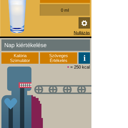
Nap kiértékelése
Kalória
Szöveges
Szimulátor
Értékelés