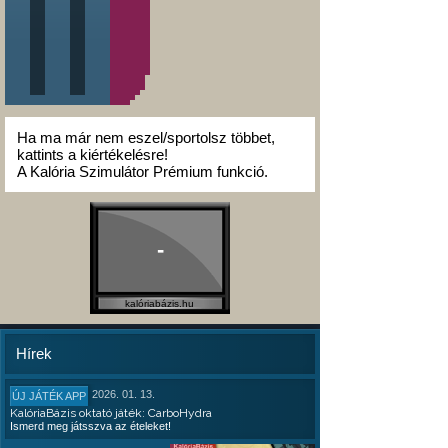
Ha ma már nem eszel/sportolsz többet,
kattints a kiértékelésre!
A Kalória Szimulátor Prémium funkció.
-
kalóriabázis.hu
Hírek
2026. 01. 13.
ÚJ JÁTÉK APP
KalóriaBázis oktató játék: CarboHydra
Ismerd meg játsszva az ételeket!