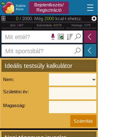
2026.08.07
Bejelentkezés/
Kalória
Bázis
Regisztráció
0
/ 2000. Még
2000
kcal-t ehetsz.
Zsír:
0
/67
Szénhidrát:
0
/275
Fehérje:
0
/75
Ideális testsúly kalkulátor
Nem:
Születési év:
Magasság: