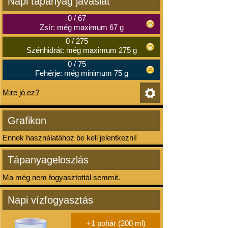
Napi tápanyag javaslat
0
/
67
Zsír: még maximum 67 g
0
/
275
Szénhidrát: még maximum 275 g
0
/
75
Fehérje: még minimum 75 g
Mire jó ez?
Grafikon
Ennek használatához be kell jelentkezni!
Tápanyageloszlás
Ma még nem fogyasztottál semmit.
Napi vízfogyasztás