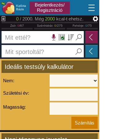
2026.08.06
Bejelentkezés/
Kalória
Bázis
Regisztráció
0
/ 2000. Még
2000
kcal-t ehetsz.
Zsír:
0
/67
Szénhidrát:
0
/275
Fehérje:
0
/75
Ideális testsúly kalkulátor
Nem:
Születési év:
Magasság: