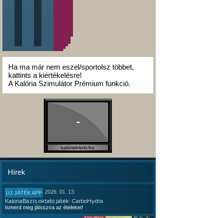
Ha ma már nem eszel/sportolsz többet,
kattints a kiértékelésre!
A Kalória Szimulátor Prémium funkció.
-
kalóriabázis.hu
Hírek
2026. 01. 13.
ÚJ JÁTÉK APP
KalóriaBázis oktató játék: CarboHydra
Ismerd meg játsszva az ételeket!