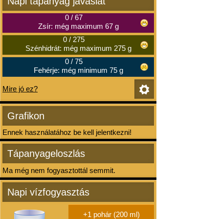
Napi tápanyag javaslat
0
/
67
Zsír: még maximum 67 g
0
/
275
Szénhidrát: még maximum 275 g
0
/
75
Fehérje: még minimum 75 g
Mire jó ez?
Grafikon
Ennek használatához be kell jelentkezni!
Tápanyageloszlás
Ma még nem fogyasztottál semmit.
Napi vízfogyasztás