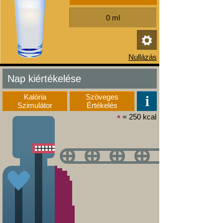
Nap kiértékelése
Kalória
Szöveges
Szimulátor
Értékelés