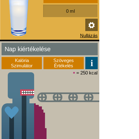
Nap kiértékelése
Kalória
Szöveges
Szimulátor
Értékelés