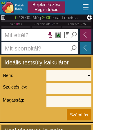
2026.08.09
Bejelentkezés/
Kalória
Bázis
Regisztráció
0
/ 2000. Még
2000
kcal-t ehetsz.
Zsír:
0
/67
Szénhidrát:
0
/275
Fehérje:
0
/75
Ideális testsúly kalkulátor
Nem:
Születési év:
Magasság: