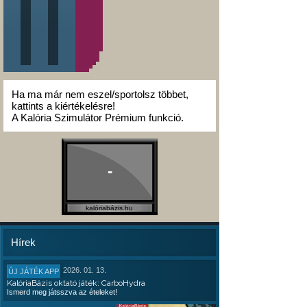
Ha ma már nem eszel/sportolsz többet,
kattints a kiértékelésre!
A Kalória Szimulátor Prémium funkció.
-
kalóriabázis.hu
Hírek
2026. 01. 13.
ÚJ JÁTÉK APP
KalóriaBázis oktató játék: CarboHydra
Ismerd meg játsszva az ételeket!