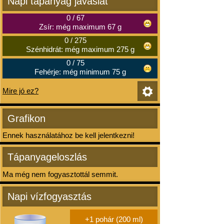
Napi tápanyag javaslat
0
/
67
Zsír: még maximum 67 g
0
/
275
Szénhidrát: még maximum 275 g
0
/
75
Fehérje: még minimum 75 g
Mire jó ez?
Grafikon
Ennek használatához be kell jelentkezni!
Tápanyageloszlás
Ma még nem fogyasztottál semmit.
Napi vízfogyasztás