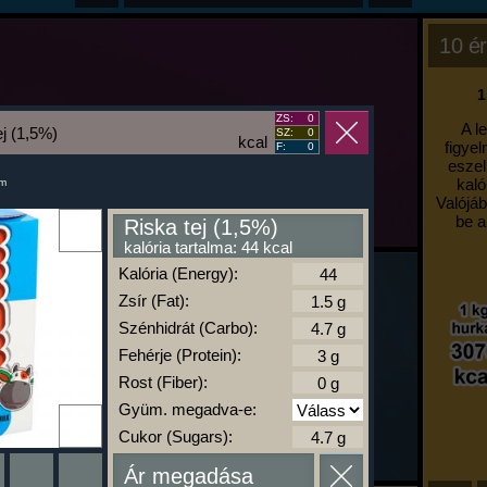
10 ér
1
ZS:
0
A l
ej (1,5%)
SZ:
0
kcal
figyel
F:
0
eszel
kaló
um
Valójáb
be a
Riska tej (1,5%)
kalória tartalma: 44 kcal
Kalória (Energy):
Zsír (Fat):
Szénhidrát (Carbo):
Fehérje (Protein):
Rost (Fiber):
Gyüm. megadva-e:
Cukor (Sugars):
Ár megadása