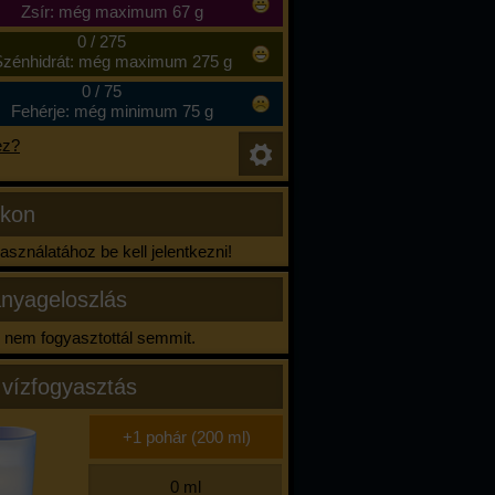
Zsír: még maximum 67 g
0
/
275
zénhidrát: még maximum 275 g
0
/
75
Fehérje: még minimum 75 g
ez?
ikon
sználatához be kell jelentkezni!
nyageloszlás
nem fogyasztottál semmit.
 vízfogyasztás