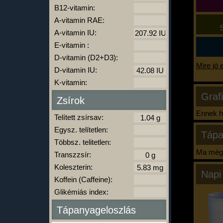
B12-vitamin:
A-vitamin RAE:
S
A-vitamin IU:
E-vitamin :
D-vitamin (D2+D3):
Mire jó 
D-vitamin IU:
K-vitamin:
Graf
Zsírok
Ennek ha
Telített zsírsav:
Egysz. telítetlen:
Tápa
Többsz. telitetlen:
Ma még 
Transzzsír:
Koleszterin:
Napi
Koffein (Caffeine):
Glikémiás index:
Tápanyageloszlás