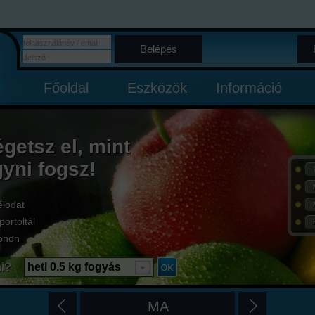
Belépés
Főoldal
Eszközök
Információ
égetsz el, mint
gyni fogsz!
élodat
portoltál
onon
i?
heti 0.5 kg fogyás
MA