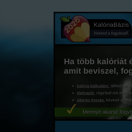
KalóriaBázis
Vezesd a fogyásod!
Ha több kalóriát 
amit beviszel, fo
kalória kalkulátor:
állítsd be c
ételnapló:
rögzítsd mit ettél, s
sikeres fogyás:
kövesd grafik
Mennyit akarsz fogyn