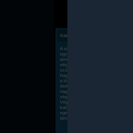
Kalóriaszámlálás
A sikeres fogyás titka valójában igen
egyszerű: égess több energiát, mint
amennyit beviszel. Természetesen e
elég nagy fegyelemre és akaraterőre
szükség, de meglepődve fogod tapasz
hogy a kalóriaszámolás mennyire ru
a többi diétához képest. Itt nincsenek ti
ételek és a megengedett kalóriabevite
nagymértékben növelheted ha testmo
végzel.
Végül, de nem utolsó sorban, a
kalóriaszámolás módszerét a legtöbb
egészségügyi szakorvos ajánlja és
támogatja.
To