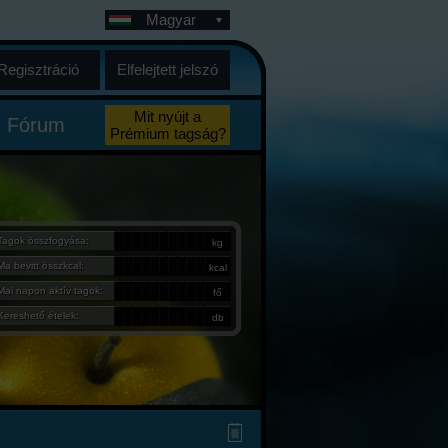
Magyar
Regisztráció
Elfelejtett jelszó
Mit nyújt a
Fórum
Prémium tagság?
Tagok összfogyása:
kg
Ma bevitt összkcal:
kcal
Mai napon aktív tagok:
fő
Kereshető ételek:
db