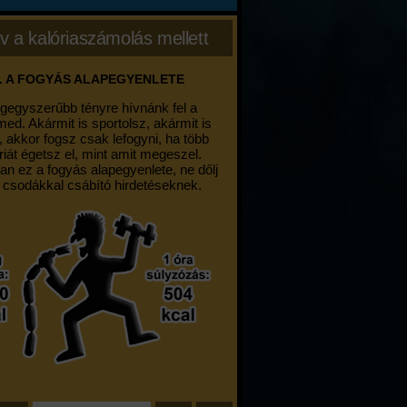
v a kalóriaszámolás mellett
. A FOGYÁS ALAPEGYENLETE
egegyszerűbb tényre hívnánk fel a
med. Akármit is sportolsz, akármit is
, akkor fogsz csak lefogyni, ha több
riát égetsz el, mint amit megeszel.
an ez a fogyás alapegyenlete, ne dőlj
 csodákkal csábító hirdetéseknek.