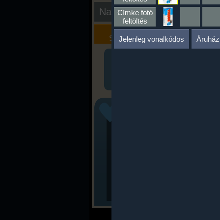
Nap kiértékelése
Címke fotó
feltöltés
Kalória
Szöveges
Szimulátor
Értékelés
Jelenleg vonalkódos
Áruház