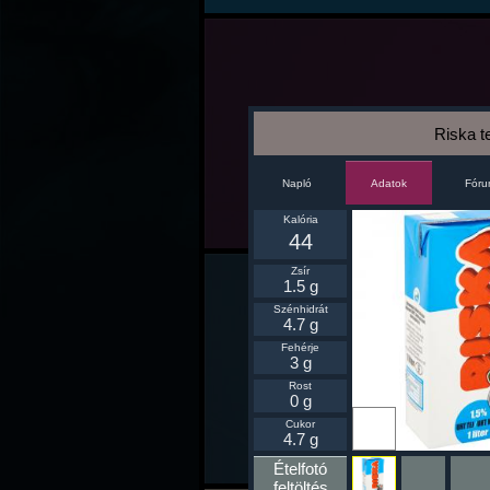
Riska t
Napló
Fór
Adatok
Kalória
44
Zsír
1.5 g
Szénhidrát
4.7 g
Fehérje
3 g
Rost
0 g
Ikonnak
Cukor
beállít
4.7 g
Ételfotó
feltöltés