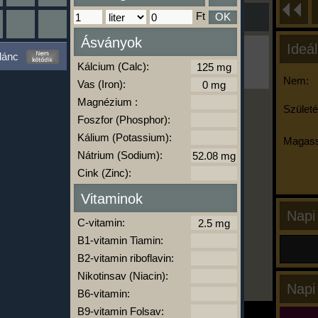
Ft
OK
Ásványok
Ideál
Ha ma már nem eszel/sportolsz többet,
lánc
kattints a kiértékelésre!
Kálcium (Calc):
A Kalória Szimulátor Prémium funkció.
Nem:
Vas (Iron):
Magnézium :
Születé
Foszfor (Phosphor):
-
Kálium (Potassium):
Magass
Nátrium (Sodium):
Cink (Zinc):
kalóriabázis.hu
Vitaminok
Napi
C-vitamin:
B1-vitamin Tiamin:
B2-vitamin riboflavin:
Nikotinsav (Niacin):
Napi
B6-vitamin:
B9-vitamin Folsav: