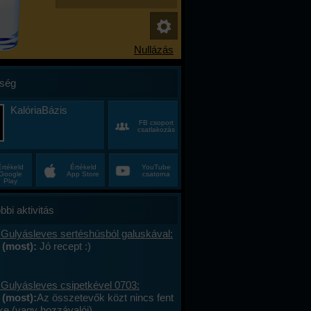
ség
KalóriaBázis
FB csoport
csatlakozás
Értékeld
Értékeld
YouTube
Google
App Store
csatorna
Play
bbi aktivitás
 Gulyásleves sertéshúsból galuskával:
 (most):
Jó recept :)
 Gulyásleves csipetkével 0703:
 (most):
Az összetevők közt nincs fent
ke (vagy hozzávalói).