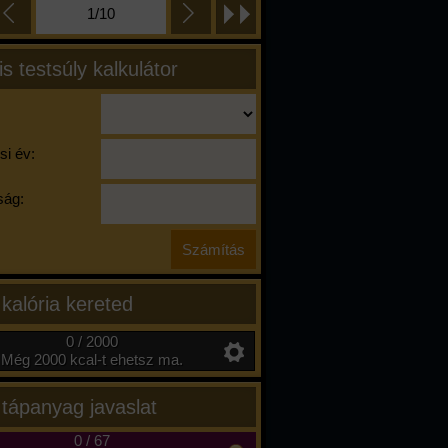
1/10
is testsúly kalkulátor
si év:
ág:
 kalória kereted
0 / 2000
Még 2000 kcal-t ehetsz ma.
 tápanyag javaslat
0
/
67