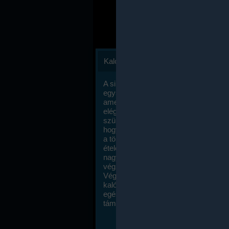
Kalóriaszámlálás
A sikeres fogyás titka valójában igen
egyszerű: égess több energiát, mint
amennyit beviszel. Természetesen e
elég nagy fegyelemre és akaraterőre
szükség, de meglepődve fogod tapasz
hogy a kalóriaszámolás mennyire ru
a többi diétához képest. Itt nincsenek ti
ételek és a megengedett kalóriabevite
nagymértékben növelheted ha testmo
végzel.
Végül, de nem utolsó sorban, a
kalóriaszámolás módszerét a legtöbb
egészségügyi szakorvos ajánlja és
támogatja.
To