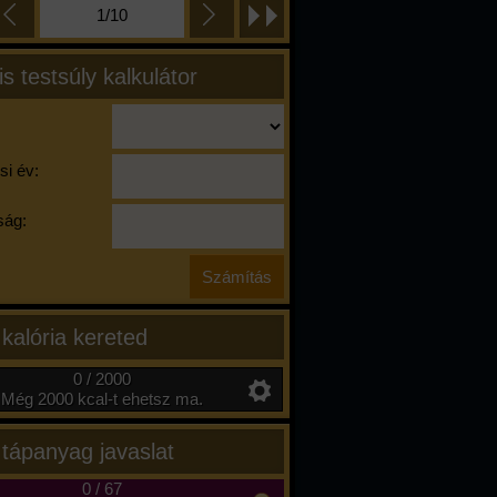
1/10
is testsúly kalkulátor
si év:
ág:
 kalória kereted
0 / 2000
Még 2000 kcal-t ehetsz ma.
 tápanyag javaslat
0
/
67