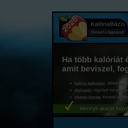
KalóriaBázis
Vezesd a fogyásod!
Ha több kalóriát 
amit beviszel, fo
kalória kalkulátor:
állítsd be c
ételnapló:
rögzítsd mit ettél, s
sikeres fogyás:
kövesd grafik
Mennyit akarsz fogyn