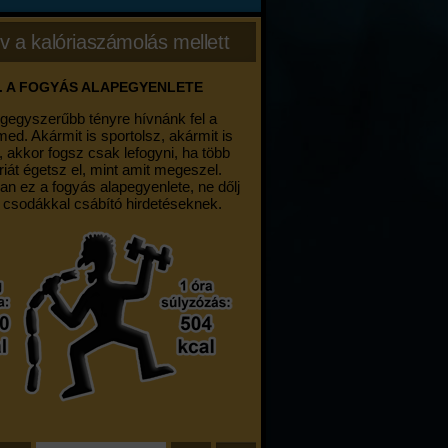
v a kalóriaszámolás mellett
. A FOGYÁS ALAPEGYENLETE
egegyszerűbb tényre hívnánk fel a
med. Akármit is sportolsz, akármit is
, akkor fogsz csak lefogyni, ha több
riát égetsz el, mint amit megeszel.
an ez a fogyás alapegyenlete, ne dőlj
 csodákkal csábító hirdetéseknek.