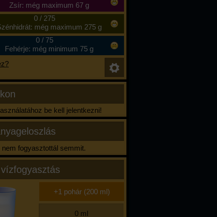
Zsír: még maximum 67 g
0
/
275
zénhidrát: még maximum 275 g
0
/
75
Fehérje: még minimum 75 g
ez?
ikon
sználatához be kell jelentkezni!
nyageloszlás
nem fogyasztottál semmit.
 vízfogyasztás