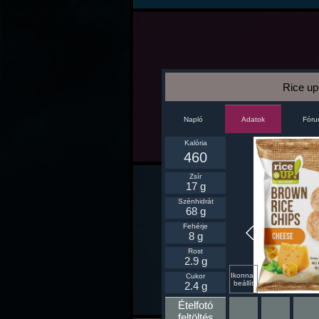
Rice up
Napló
Fór
Adatok
Kalória
460
Zsír
17 g
Szénhidrát
68 g
Fehérje
8 g
Rost
2.9 g
Ikonnak
Cukor
beállít
2.4 g
Ételfotó
feltöltés