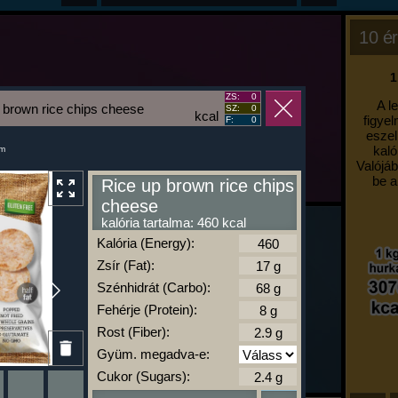
10 ér
1
ZS:
0
A l
 brown rice chips cheese
SZ:
0
kcal
figyel
F:
0
eszel
kaló
um
Valójáb
be a
Rice up brown rice chips
cheese
kalória tartalma: 460 kcal
Kalória (Energy):
Zsír (Fat):
Szénhidrát (Carbo):
Fehérje (Protein):
Rost (Fiber):
Gyüm. megadva-e:
Cukor (Sugars):