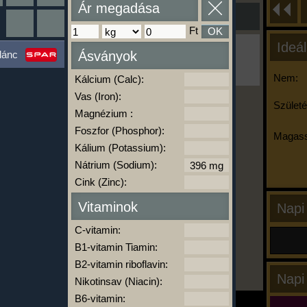
Ár megadása
Ft
OK
Ideál
Ha ma már nem eszel/sportolsz többet,
lánc
Ásványok
kattints a kiértékelésre!
A Kalória Szimulátor Prémium funkció.
Nem:
Kálcium (Calc):
Vas (Iron):
Születé
Magnézium :
-
Foszfor (Phosphor):
Magass
Kálium (Potassium):
Nátrium (Sodium):
kalóriabázis.hu
Cink (Zinc):
Vitaminok
Napi
C-vitamin:
B1-vitamin Tiamin:
B2-vitamin riboflavin:
Napi
Nikotinsav (Niacin):
B6-vitamin: