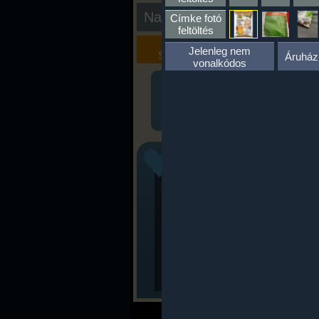
Nap kiértékelése
Címke fotó
feltöltés
Kalória
Szöveges
Jelenleg nem
Szimulátor
Értékelés
Áruház
vonalkódos