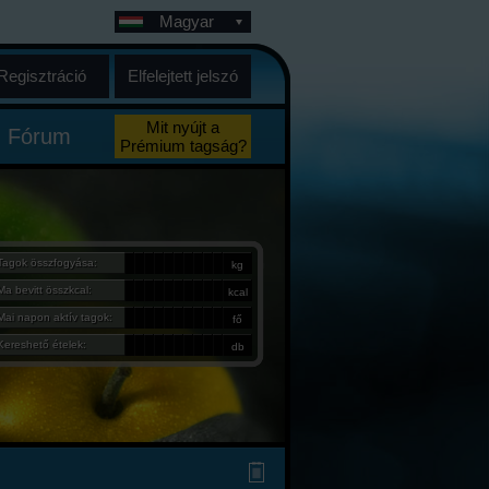
Magyar
Regisztráció
Elfelejtett jelszó
Mit nyújt a
Fórum
Prémium tagság?
Tagok összfogyása:
kg
Ma bevitt összkcal:
kcal
Mai napon aktív tagok:
fő
Kereshető ételek:
db