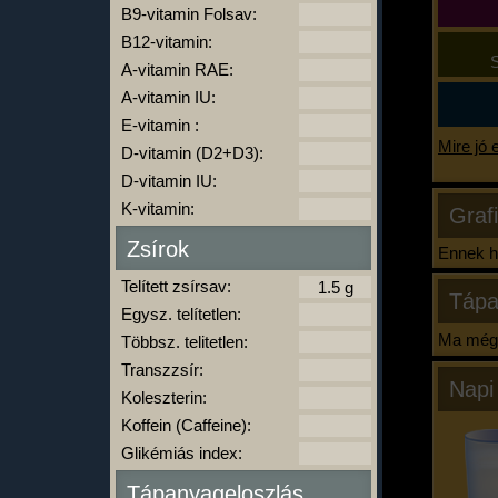
B9-vitamin Folsav:
B12-vitamin:
S
A-vitamin RAE:
A-vitamin IU:
E-vitamin :
Mire jó 
D-vitamin (D2+D3):
D-vitamin IU:
K-vitamin:
Graf
Zsírok
Ennek ha
Telített zsírsav:
Tápa
Egysz. telítetlen:
Ma még 
Többsz. telitetlen:
Transzzsír:
Napi
Koleszterin:
Koffein (Caffeine):
Glikémiás index:
Tápanyageloszlás