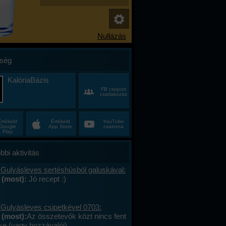
ség
KalóriaBázis
FB csoport
csatlakozás
Értékeld
Értékeld
YouTube
Google
App Store
csatorna
Play
bbi aktivitás
 Gulyásleves sertéshúsból galuskával:
 (most):
Jó recept :)
 Gulyásleves csipetkével 0703:
 (most):
Az összetevők közt nincs fent
ke (vagy hozzávalói).