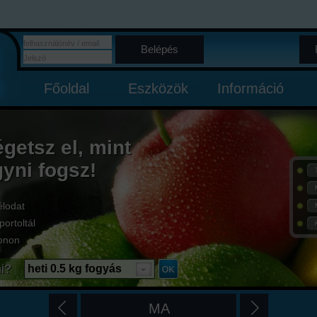
Belépés
Főoldal
Eszközök
Információ
égetsz el, mint
gyni fogsz!
élodat
portoltál
onon
i?
heti 0.5 kg fogyás
MA