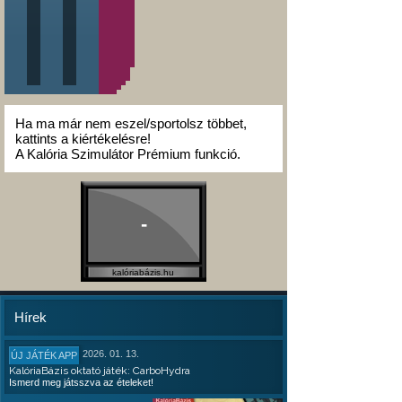
Ha ma már nem eszel/sportolsz többet,
kattints a kiértékelésre!
A Kalória Szimulátor Prémium funkció.
-
kalóriabázis.hu
Hírek
2026. 01. 13.
ÚJ JÁTÉK APP
KalóriaBázis oktató játék: CarboHydra
Ismerd meg játsszva az ételeket!