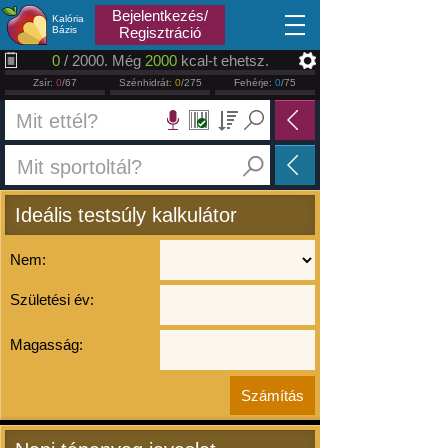
2026.08.08
Bejelentkezés/
Kalória
Bázis
Regisztráció
0
/ 2000. Még
2000
kcal-t ehetsz.
Zsír:
0
/67
Szénhidrát:
0
/275
Fehérje:
0
/75
Ideális testsúly kalkulátor
Nem:
Születési év:
Magasság: