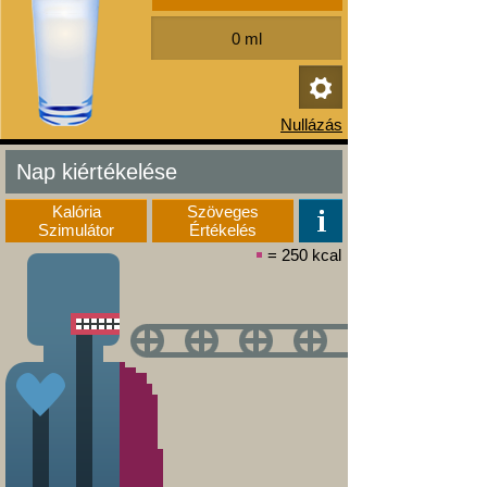
Nap kiértékelése
Kalória
Szöveges
Szimulátor
Értékelés