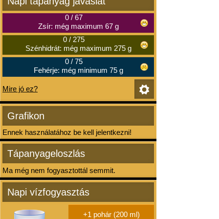
Napi tápanyag javaslat
0
/
67
Zsír: még maximum 67 g
0
/
275
Szénhidrát: még maximum 275 g
0
/
75
Fehérje: még minimum 75 g
Mire jó ez?
Grafikon
Ennek használatához be kell jelentkezni!
Tápanyageloszlás
Ma még nem fogyasztottál semmit.
Napi vízfogyasztás