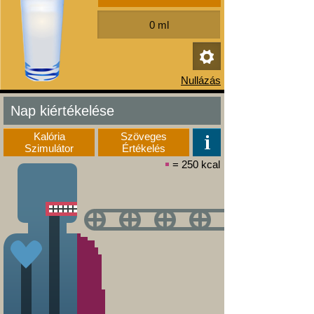
Nap kiértékelése
Kalória
Szöveges
Szimulátor
Értékelés