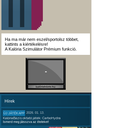
Ha ma már nem eszel/sportolsz többet,
kattints a kiértékelésre!
A Kalória Szimulátor Prémium funkció.
-
kalóriabázis.hu
Hírek
2026. 01. 13.
ÚJ JÁTÉK APP
KalóriaBázis oktató játék: CarboHydra
Ismerd meg játsszva az ételeket!