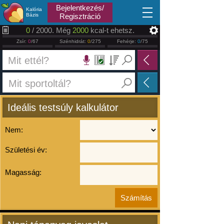
2026.08.09
Bejelentkezés/
Kalória
Bázis
Regisztráció
0
/ 2000. Még
2000
kcal-t ehetsz.
Zsír:
0
/67
Szénhidrát:
0
/275
Fehérje:
0
/75
Ideális testsúly kalkulátor
Nem:
Születési év:
Magasság: