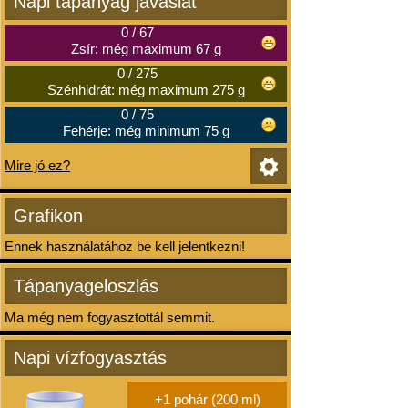
Napi tápanyag javaslat
0
/
67
Zsír: még maximum 67 g
0
/
275
Szénhidrát: még maximum 275 g
0
/
75
Fehérje: még minimum 75 g
Mire jó ez?
Grafikon
Ennek használatához be kell jelentkezni!
Tápanyageloszlás
Ma még nem fogyasztottál semmit.
Napi vízfogyasztás