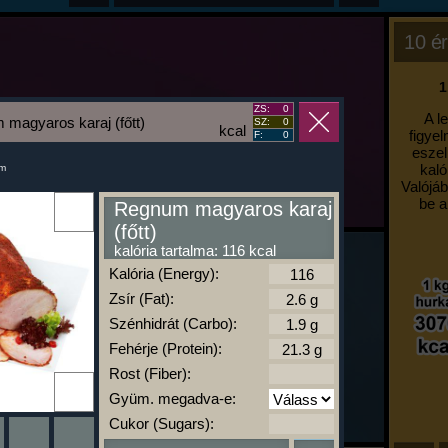
10 ér
1
ZS:
0
A l
magyaros karaj (főtt)
SZ:
0
kcal
figyel
F:
0
eszel
kaló
um
Valójáb
be a
Regnum magyaros karaj
(főtt)
kalória tartalma: 116 kcal
Kalória (Energy):
Zsír (Fat):
Szénhidrát (Carbo):
Fehérje (Protein):
Rost (Fiber):
Gyüm. megadva-e:
Cukor (Sugars):