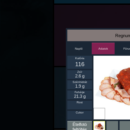
Regnum 
Napló
Fór
Adatok
Kalória
116
Zsír
2.6 g
Szénhidrát
1.9 g
Fehérje
21.3 g
Rost
Ikonnak
Cukor
beállít
Ételfotó
feltöltés