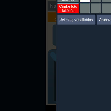
Nap kiértékelése
Címke fotó
feltöltés
Kalória
Szöveges
Szimulátor
Értékelés
Jelenleg vonalkódos
Áruház