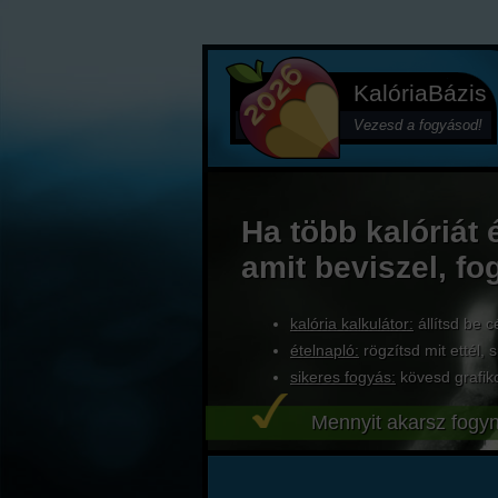
KalóriaBázis
Vezesd a fogyásod!
Ha több kalóriát 
amit beviszel, fo
kalória kalkulátor:
állítsd be c
ételnapló:
rögzítsd mit ettél, s
sikeres fogyás:
kövesd grafik
Mennyit akarsz fogyn