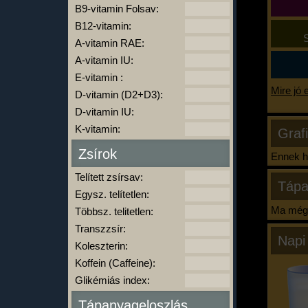
B9-vitamin Folsav:
B12-vitamin:
S
A-vitamin RAE:
A-vitamin IU:
E-vitamin :
Mire jó 
D-vitamin (D2+D3):
D-vitamin IU:
K-vitamin:
Graf
Zsírok
Ennek ha
Telített zsírsav:
Tápa
Egysz. telítetlen:
Ma még 
Többsz. telitetlen:
Transzzsír:
Napi
Koleszterin:
Koffein (Caffeine):
Glikémiás index:
Tápanyageloszlás