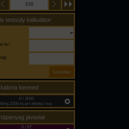
1/10
is testsúly kalkulátor
si év:
ág:
 kalória kereted
0 / 2000
Még 2000 kcal-t ehetsz ma.
 tápanyag javaslat
0
/
67