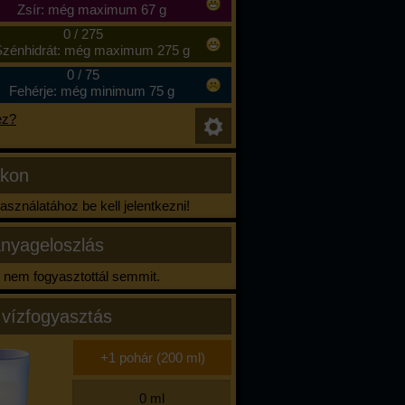
Zsír: még maximum 67 g
0
/
275
zénhidrát: még maximum 275 g
0
/
75
Fehérje: még minimum 75 g
ez?
ikon
sználatához be kell jelentkezni!
nyageloszlás
nem fogyasztottál semmit.
 vízfogyasztás