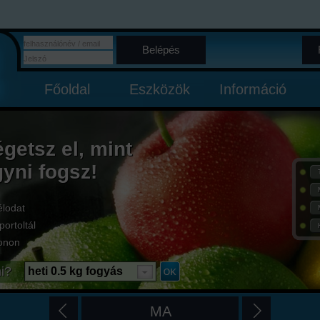
Belépés
Főoldal
Eszközök
Információ
égetsz el, mint
gyni fogsz!
élodat
portoltál
onon
i?
heti 0.5 kg fogyás
MA