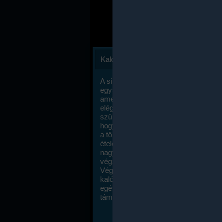
Kalóriaszámlálás
A sikeres fogyás titka valójában igen
egyszerű: égess több energiát, mint
amennyit beviszel. Természetesen e
elég nagy fegyelemre és akaraterőre
szükség, de meglepődve fogod tapasz
hogy a kalóriaszámolás mennyire ru
a többi diétához képest. Itt nincsenek ti
ételek és a megengedett kalóriabevite
nagymértékben növelheted ha testmo
végzel.
Végül, de nem utolsó sorban, a
kalóriaszámolás módszerét a legtöbb
egészségügyi szakorvos ajánlja és
támogatja.
To