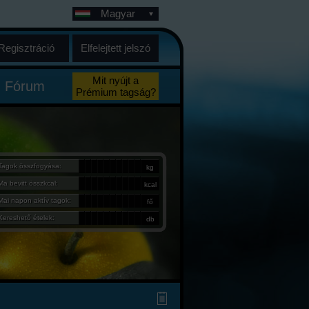
Magyar
Regisztráció
Elfelejtett jelszó
Mit nyújt a
Fórum
Prémium tagság?
Tagok összfogyása:
kg
Ma bevitt összkcal:
kcal
Mai napon aktív tagok:
fő
Kereshető ételek:
db