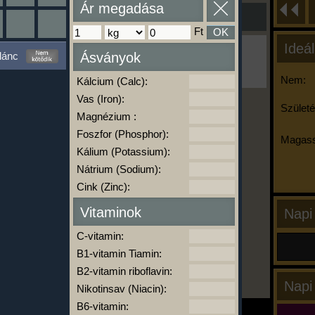
Ár megadása
Ft
OK
Ideál
Ha ma már nem eszel/sportolsz többet,
lánc
Ásványok
kattints a kiértékelésre!
A Kalória Szimulátor Prémium funkció.
Nem:
Kálcium (Calc):
Vas (Iron):
Születé
Magnézium :
-
Foszfor (Phosphor):
Magass
Kálium (Potassium):
Nátrium (Sodium):
kalóriabázis.hu
Cink (Zinc):
Vitaminok
Napi
C-vitamin:
B1-vitamin Tiamin:
B2-vitamin riboflavin:
Napi
Nikotinsav (Niacin):
B6-vitamin: