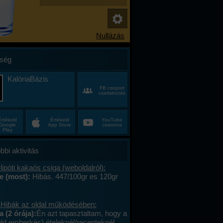
ség
KalóriaBázis
FB csoport
csatlakozás
Értékeld
Értékeld
YouTube
Google
App Store
csatorna
Play
bbi aktivitás
lipóti kakaós csiga (weboldalról):
e (most):
Hibás. 447/100gr es 120gr
 Hibák az oldal működésében:
a (2 órája):
Én azt tapasztaltam, hogy a
öld emberkés) ételeknél/recepteknél