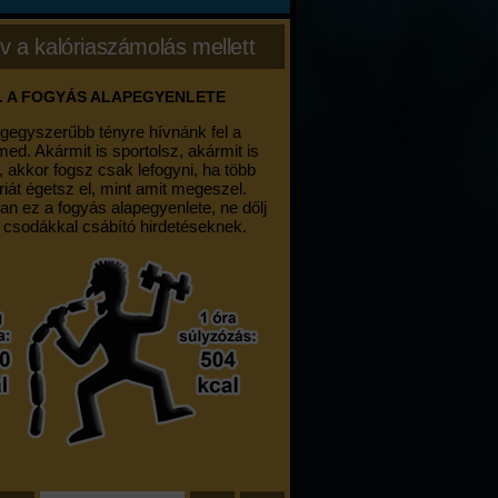
v a kalóriaszámolás mellett
. A FOGYÁS ALAPEGYENLETE
egegyszerűbb tényre hívnánk fel a
med. Akármit is sportolsz, akármit is
, akkor fogsz csak lefogyni, ha több
riát égetsz el, mint amit megeszel.
an ez a fogyás alapegyenlete, ne dőlj
 csodákkal csábító hirdetéseknek.