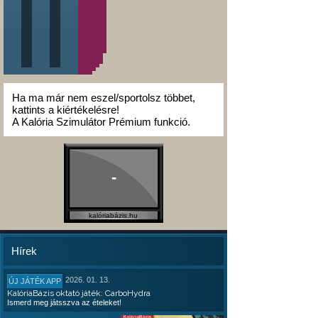
Ha ma már nem eszel/sportolsz többet,
kattints a kiértékelésre!
A Kalória Szimulátor Prémium funkció.
-
kalóriabázis.hu
Hírek
2026. 01. 13.
ÚJ JÁTÉK APP
KalóriaBázis oktató játék: CarboHydra
Ismerd meg játsszva az ételeket!