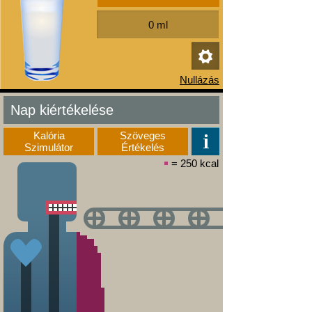
Nap kiértékelése
Kalória
Szöveges
Szimulátor
Értékelés