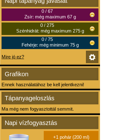
Napi tápanyag javaslat
0
/
67
Zsír: még maximum 67 g
0
/
275
Szénhidrát: még maximum 275 g
0
/
75
Fehérje: még minimum 75 g
Mire jó ez?
Grafikon
Ennek használatához be kell jelentkezni!
Tápanyageloszlás
Ma még nem fogyasztottál semmit.
Napi vízfogyasztás