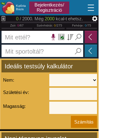
2026.08.10
Bejelentkezés/
Kalória
Bázis
Regisztráció
0
/ 2000. Még
2000
kcal-t ehetsz.
Zsír:
0
/67
Szénhidrát:
0
/275
Fehérje:
0
/75
Ideális testsúly kalkulátor
Nem:
Születési év:
Magasság: