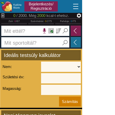
2026.08.07
Bejelentkezés/
Kalória
Bázis
Regisztráció
0
/ 2000. Még
2000
kcal-t ehetsz.
Zsír:
0
/67
Szénhidrát:
0
/275
Fehérje:
0
/75
Ideális testsúly kalkulátor
Nem:
Születési év:
Magasság: