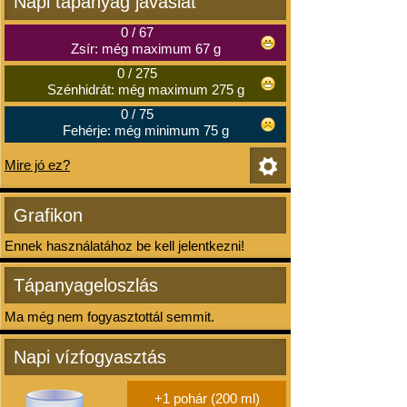
Napi tápanyag javaslat
0
/
67
Zsír: még maximum 67 g
0
/
275
Szénhidrát: még maximum 275 g
0
/
75
Fehérje: még minimum 75 g
Mire jó ez?
Grafikon
Ennek használatához be kell jelentkezni!
Tápanyageloszlás
Ma még nem fogyasztottál semmit.
Napi vízfogyasztás