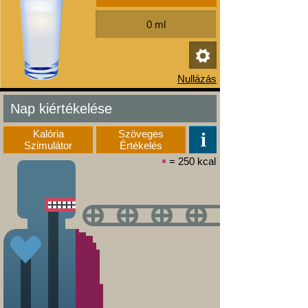
Nap kiértékelése
Kalória
Szöveges
Szimulátor
Értékelés