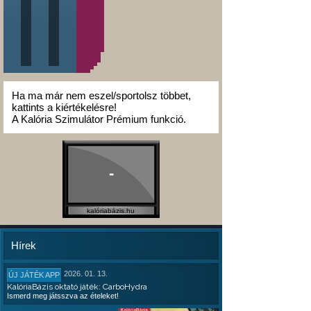
Ha ma már nem eszel/sportolsz többet,
kattints a kiértékelésre!
A Kalória Szimulátor Prémium funkció.
-
kalóriabázis.hu
Hírek
2026. 01. 13.
ÚJ JÁTÉK APP
KalóriaBázis oktató játék: CarboHydra
Ismerd meg játsszva az ételeket!