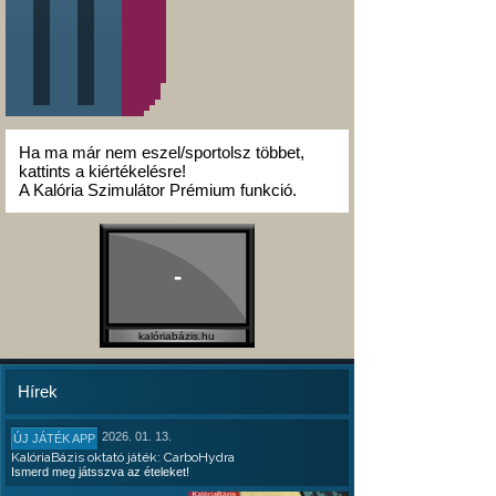
Ha ma már nem eszel/sportolsz többet,
kattints a kiértékelésre!
A Kalória Szimulátor Prémium funkció.
-
kalóriabázis.hu
Hírek
2026. 01. 13.
ÚJ JÁTÉK APP
KalóriaBázis oktató játék: CarboHydra
Ismerd meg játsszva az ételeket!