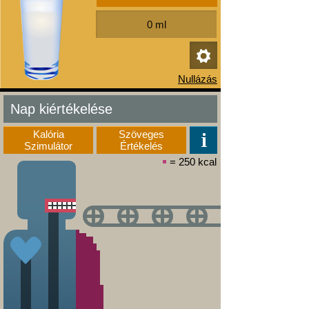
Nap kiértékelése
Kalória
Szöveges
Szimulátor
Értékelés