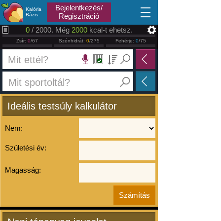
2026.08.06
Bejelentkezés/
Kalória
Bázis
Regisztráció
0
/ 2000. Még
2000
kcal-t ehetsz.
Zsír:
0
/67
Szénhidrát:
0
/275
Fehérje:
0
/75
Ideális testsúly kalkulátor
Nem:
Születési év:
Magasság: