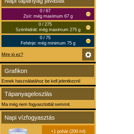
Napi tápanyag javaslat
0
/
67
Zsír: még maximum 67 g
0
/
275
Szénhidrát: még maximum 275 g
0
/
75
Fehérje: még minimum 75 g
Mire jó ez?
Grafikon
Ennek használatához be kell jelentkezni!
Tápanyageloszlás
Ma még nem fogyasztottál semmit.
Napi vízfogyasztás