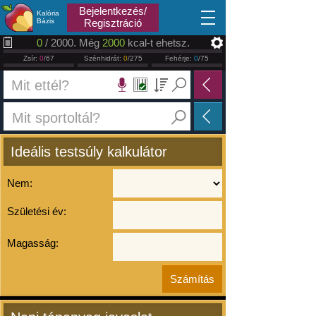
2026.08.07
Bejelentkezés/
Kalória
Bázis
Regisztráció
0
/ 2000. Még
2000
kcal-t ehetsz.
Zsír:
0
/67
Szénhidrát:
0
/275
Fehérje:
0
/75
Ideális testsúly kalkulátor
Nem:
Születési év:
Magasság: