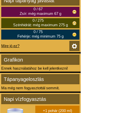
Napi tápanyag javaslat
0
/
67
Zsír: még maximum 67 g
0
/
275
Szénhidrát: még maximum 275 g
0
/
75
Fehérje: még minimum 75 g
Mire jó ez?
Grafikon
Ennek használatához be kell jelentkezni!
Tápanyageloszlás
Ma még nem fogyasztottál semmit.
Napi vízfogyasztás