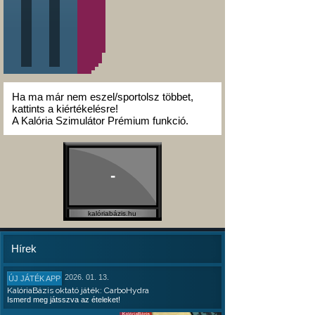
Ha ma már nem eszel/sportolsz többet,
kattints a kiértékelésre!
A Kalória Szimulátor Prémium funkció.
-
kalóriabázis.hu
Hírek
2026. 01. 13.
ÚJ JÁTÉK APP
KalóriaBázis oktató játék: CarboHydra
Ismerd meg játsszva az ételeket!