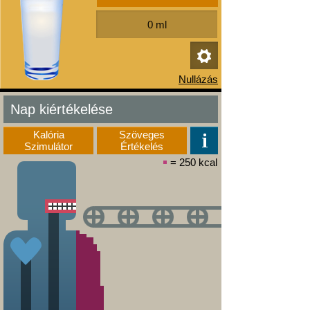
Nap kiértékelése
Kalória
Szöveges
Szimulátor
Értékelés