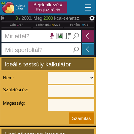
2026.08.07
Bejelentkezés/
Kalória
Bázis
Regisztráció
0
/ 2000. Még
2000
kcal-t ehetsz.
Zsír:
0
/67
Szénhidrát:
0
/275
Fehérje:
0
/75
Ideális testsúly kalkulátor
Nem:
Születési év:
Magasság: