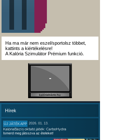
Ha ma már nem eszel/sportolsz többet,
kattints a kiértékelésre!
A Kalória Szimulátor Prémium funkció.
-
kalóriabázis.hu
Hírek
2026. 01. 13.
ÚJ JÁTÉK APP
KalóriaBázis oktató játék: CarboHydra
Ismerd meg játsszva az ételeket!