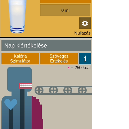
Nap kiértékelése
Kalória
Szöveges
Szimulátor
Értékelés