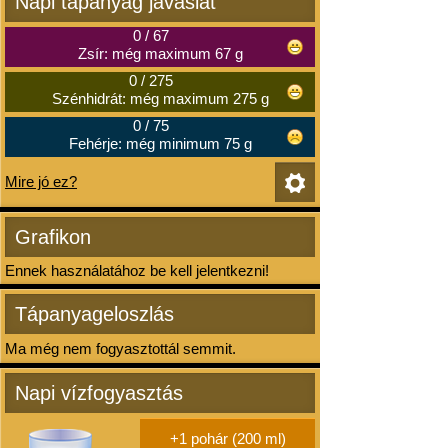
Napi tápanyag javaslat
0
/
67
Zsír: még maximum 67 g
0
/
275
Szénhidrát: még maximum 275 g
0
/
75
Fehérje: még minimum 75 g
Mire jó ez?
Grafikon
Ennek használatához be kell jelentkezni!
Tápanyageloszlás
Ma még nem fogyasztottál semmit.
Napi vízfogyasztás