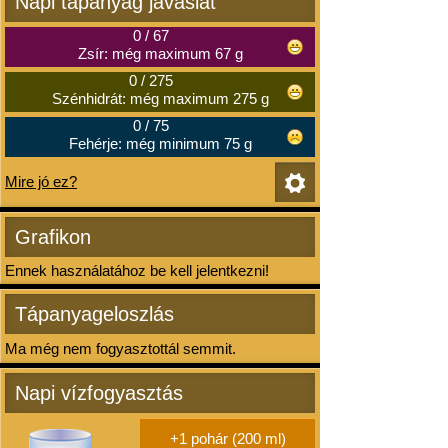
Napi tápanyag javaslat
0
/
67
Zsír: még maximum 67 g
0
/
275
Szénhidrát: még maximum 275 g
0
/
75
Fehérje: még minimum 75 g
Mire jó ez?
Grafikon
Ennek használatához be kell jelentkezni!
Tápanyageloszlás
Ma még nem fogyasztottál semmit.
Napi vízfogyasztás