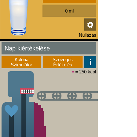
Nap kiértékelése
Kalória
Szöveges
Szimulátor
Értékelés