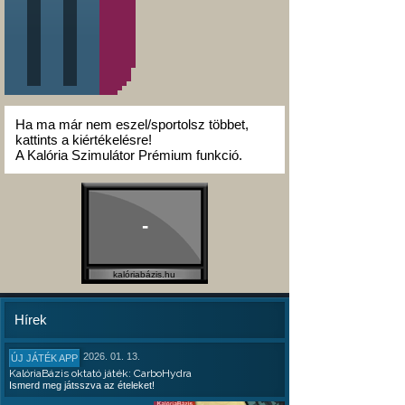
Ha ma már nem eszel/sportolsz többet,
kattints a kiértékelésre!
A Kalória Szimulátor Prémium funkció.
-
kalóriabázis.hu
Hírek
2026. 01. 13.
ÚJ JÁTÉK APP
KalóriaBázis oktató játék: CarboHydra
Ismerd meg játsszva az ételeket!