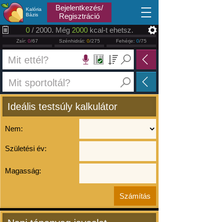
2026.08.07
Bejelentkezés/
Kalória
Bázis
Regisztráció
0
/ 2000. Még
2000
kcal-t ehetsz.
Zsír:
0
/67
Szénhidrát:
0
/275
Fehérje:
0
/75
Ideális testsúly kalkulátor
Nem:
Születési év:
Magasság: