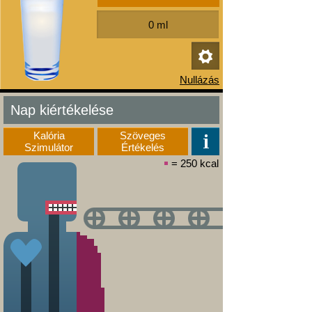
Nap kiértékelése
Kalória
Szöveges
Szimulátor
Értékelés