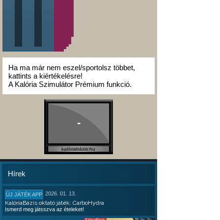
Ha ma már nem eszel/sportolsz többet,
kattints a kiértékelésre!
A Kalória Szimulátor Prémium funkció.
-
kalóriabázis.hu
Hírek
2026. 01. 13.
ÚJ JÁTÉK APP
KalóriaBázis oktató játék: CarboHydra
Ismerd meg játsszva az ételeket!