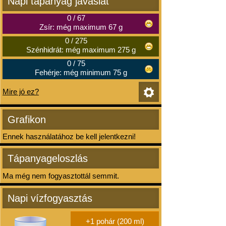
Napi tápanyag javaslat
0
/
67
Zsír: még maximum 67 g
0
/
275
Szénhidrát: még maximum 275 g
0
/
75
Fehérje: még minimum 75 g
Mire jó ez?
Grafikon
Ennek használatához be kell jelentkezni!
Tápanyageloszlás
Ma még nem fogyasztottál semmit.
Napi vízfogyasztás