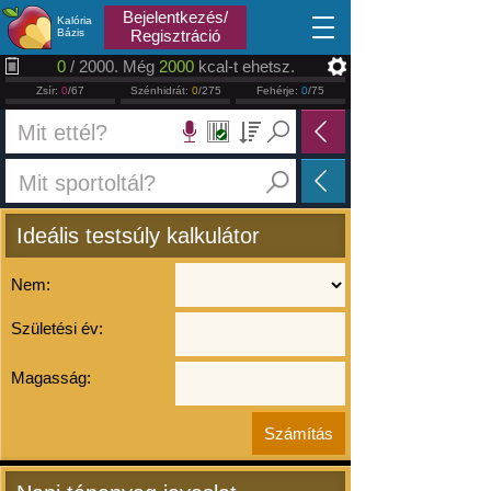
2026.08.08
Bejelentkezés/
Kalória
Bázis
Regisztráció
0
/ 2000. Még
2000
kcal-t ehetsz.
Zsír:
0
/67
Szénhidrát:
0
/275
Fehérje:
0
/75
Ideális testsúly kalkulátor
Nem:
Születési év:
Magasság: