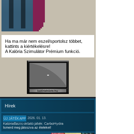
Ha ma már nem eszel/sportolsz többet,
kattints a kiértékelésre!
A Kalória Szimulátor Prémium funkció.
-
kalóriabázis.hu
Hírek
2026. 01. 13.
ÚJ JÁTÉK APP
KalóriaBázis oktató játék: CarboHydra
Ismerd meg játsszva az ételeket!