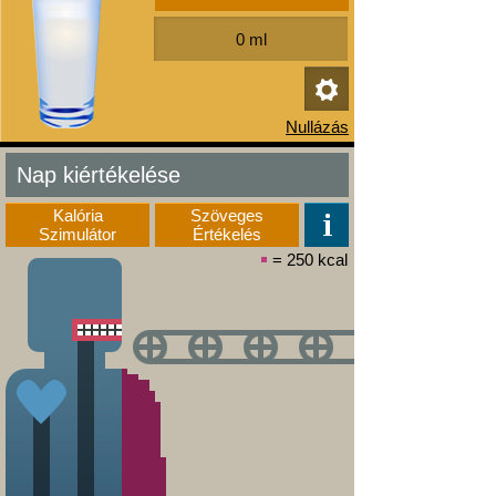
Nap kiértékelése
Kalória
Szöveges
Szimulátor
Értékelés