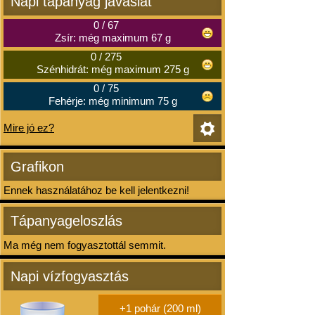
Napi tápanyag javaslat
0
/
67
Zsír: még maximum 67 g
0
/
275
Szénhidrát: még maximum 275 g
0
/
75
Fehérje: még minimum 75 g
Mire jó ez?
Grafikon
Ennek használatához be kell jelentkezni!
Tápanyageloszlás
Ma még nem fogyasztottál semmit.
Napi vízfogyasztás