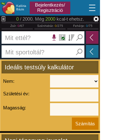
2026.08.08
Bejelentkezés/
Kalória
Bázis
Regisztráció
0
/ 2000. Még
2000
kcal-t ehetsz.
Zsír:
0
/67
Szénhidrát:
0
/275
Fehérje:
0
/75
Ideális testsúly kalkulátor
Nem:
Születési év:
Magasság: