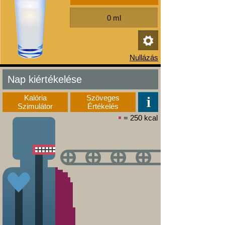
Nap kiértékelése
Kalória
Szöveges
Szimulátor
Értékelés