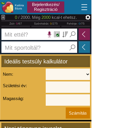
2026.08.08
Bejelentkezés/
Kalória
Bázis
Regisztráció
0
/ 2000. Még
2000
kcal-t ehetsz.
Zsír:
0
/67
Szénhidrát:
0
/275
Fehérje:
0
/75
Ideális testsúly kalkulátor
Nem:
Születési év:
Magasság: