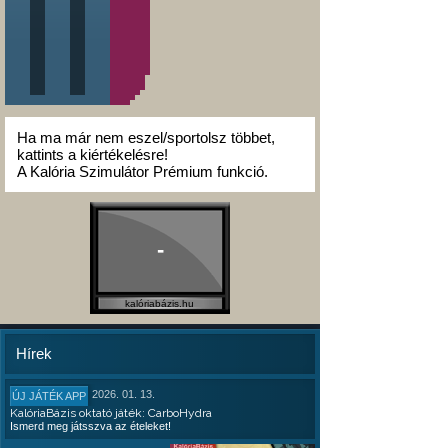
Ha ma már nem eszel/sportolsz többet,
kattints a kiértékelésre!
A Kalória Szimulátor Prémium funkció.
-
kalóriabázis.hu
Hírek
2026. 01. 13.
ÚJ JÁTÉK APP
KalóriaBázis oktató játék: CarboHydra
Ismerd meg játsszva az ételeket!