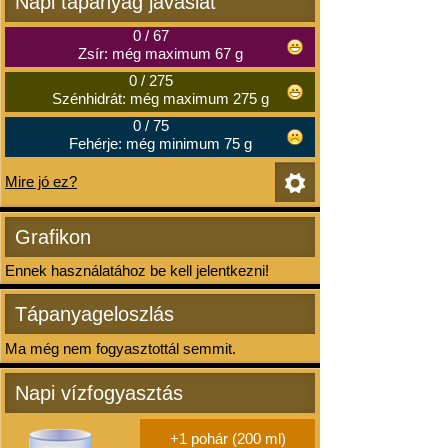
Napi tápanyag javaslat
0
/
67
Zsír: még maximum 67 g
0
/
275
Szénhidrát: még maximum 275 g
0
/
75
Fehérje: még minimum 75 g
Mire jó ez?
Grafikon
Ennek használatához be kell jelentkezni!
Tápanyageloszlás
Ma még nem fogyasztottál semmit.
Napi vízfogyasztás