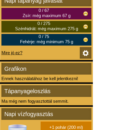
Napi tápanyag javaslat
0
/
67
Zsír: még maximum 67 g
0
/
275
Szénhidrát: még maximum 275 g
0
/
75
Fehérje: még minimum 75 g
Mire jó ez?
Grafikon
Ennek használatához be kell jelentkezni!
Tápanyageloszlás
Ma még nem fogyasztottál semmit.
Napi vízfogyasztás