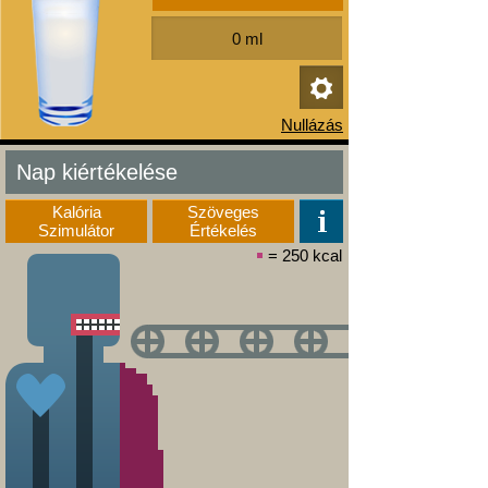
Nap kiértékelése
Kalória
Szöveges
Szimulátor
Értékelés