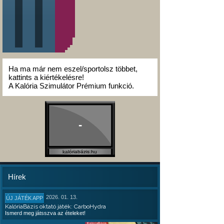
Ha ma már nem eszel/sportolsz többet,
kattints a kiértékelésre!
A Kalória Szimulátor Prémium funkció.
-
kalóriabázis.hu
Hírek
2026. 01. 13.
ÚJ JÁTÉK APP
KalóriaBázis oktató játék: CarboHydra
Ismerd meg játsszva az ételeket!