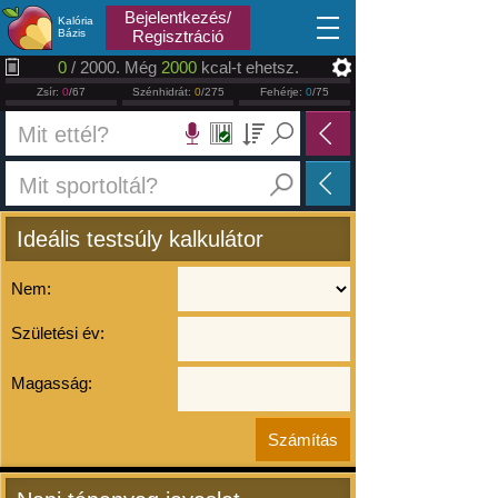
2026.08.06
Bejelentkezés/
Kalória
Bázis
Regisztráció
0
/ 2000. Még
2000
kcal-t ehetsz.
Zsír:
0
/67
Szénhidrát:
0
/275
Fehérje:
0
/75
Ideális testsúly kalkulátor
Nem:
Születési év:
Magasság: