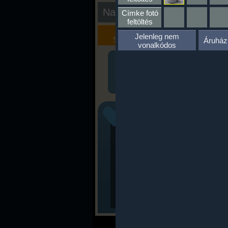
Nap kiértékelése
Címke fotó
feltöltés
Kalória
Szöveges
Jelenleg nem
Szimulátor
Értékelés
Áruház
vonalkódos