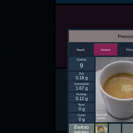
Pressz
Napló
Fór
Adatok
Kalória
9
Zsír
0.18 g
Szénhidrát
1.67 g
Fehérje
0.12 g
Rost
0 g
Ikonnak
Cukor
beállít
0 g
Ételfotó
feltöltés