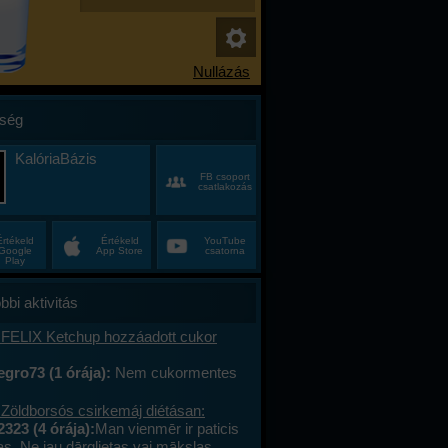
ség
KalóriaBázis
FB csoport
csatlakozás
Értékeld
Értékeld
YouTube
Google
App Store
csatorna
Play
bbi aktivitás
 FELIX Ketchup hozzáadott cukor
gro73 (1 órája):
Nem cukormentes
0%-al kevesebb cukor
 Zöldborsós csirkemáj diétásan:
2323 (4 órája):
Man vienmēr ir paticis
tas. Ne jau dārglietas vai mākslas