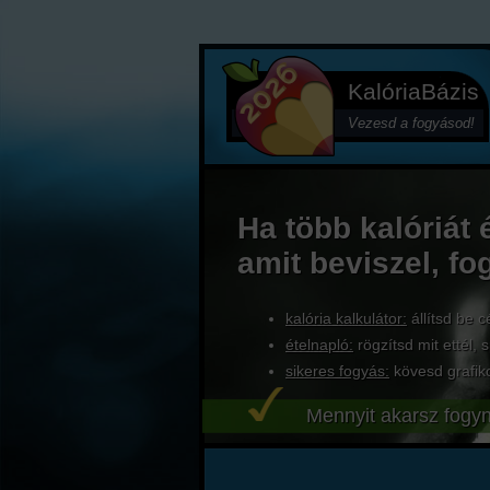
KalóriaBázis
Vezesd a fogyásod!
Ha több kalóriát 
amit beviszel, fo
kalória kalkulátor:
állítsd be c
ételnapló:
rögzítsd mit ettél, s
sikeres fogyás:
kövesd grafik
Mennyit akarsz fogyn