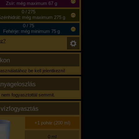
Zsír: még maximum 67 g
0
/
275
zénhidrát: még maximum 275 g
0
/
75
Fehérje: még minimum 75 g
ez?
ikon
sználatához be kell jelentkezni!
nyageloszlás
nem fogyasztottál semmit.
 vízfogyasztás