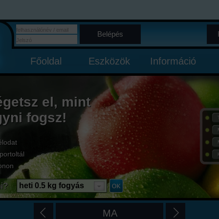
Belépés
Főoldal
Eszközök
Információ
égetsz el, mint
gyni fogsz!
élodat
portoltál
onon
i?
heti 0.5 kg fogyás
MA