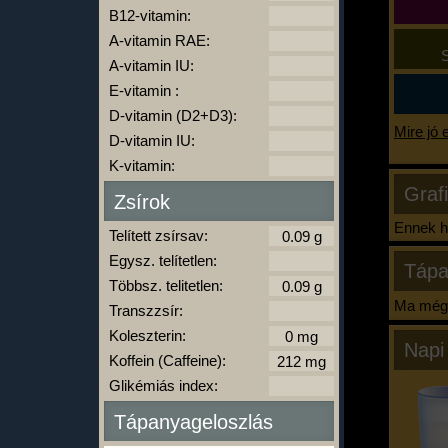
B12-vitamin:
A-vitamin RAE:
S
A-vitamin IU:
E-vitamin :
D-vitamin (D2+D3):
Mire jó 
D-vitamin IU:
K-vitamin:
Graf
Zsírok
Ennek ha
Telített zsírsav:
Egysz. telítetlen:
Tápa
Többsz. telitetlen:
Ma még 
Transzzsír:
Koleszterin:
Napi
Koffein (Caffeine):
Glikémiás index:
Tápanyageloszlás