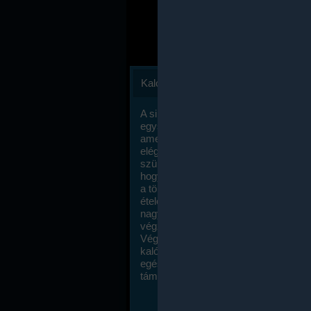
Kalóriaszámlálás
A sikeres fogyás titka valójában igen
egyszerű: égess több energiát, mint
amennyit beviszel. Természetesen e
elég nagy fegyelemre és akaraterőre
szükség, de meglepődve fogod tapasz
hogy a kalóriaszámolás mennyire ru
a többi diétához képest. Itt nincsenek ti
ételek és a megengedett kalóriabevite
nagymértékben növelheted ha testmo
végzel.
Végül, de nem utolsó sorban, a
kalóriaszámolás módszerét a legtöbb
egészségügyi szakorvos ajánlja és
támogatja.
To