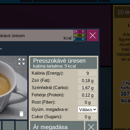
10 ér
1
ZS:
0
A l
okávé üresen
SZ:
0
kcal
figyel
F:
0
eszel
kaló
um
Valójáb
be a
Presszokávé üresen
kalória tartalma: 9 kcal
Kalória (Energy):
Zsír (Fat):
Szénhidrát (Carbo):
Fehérje (Protein):
Rost (Fiber):
Gyüm. megadva-e:
Cukor (Sugars):
Ár megadása