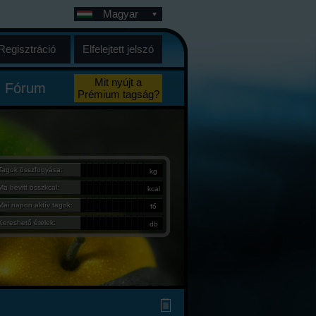
Magyar
Regisztráció
Elfelejtett jelszó
Mit nyújt a
Fórum
Prémium tagság?
Tagok összfogyása:
kg
Ma bevitt összkcal:
kcal
Mai napon aktív tagok:
fő
Kereshető ételek:
db