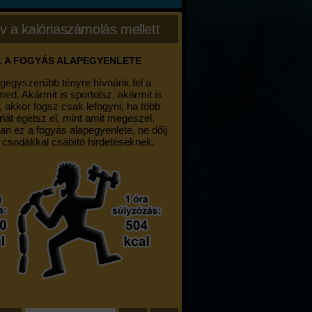
v a kalóriaszámolás mellett
. A FOGYÁS ALAPEGYENLETE
egegyszerűbb tényre hívnánk fel a
med. Akármit is sportolsz, akármit is
, akkor fogsz csak lefogyni, ha több
riát égetsz el, mint amit megeszel.
an ez a fogyás alapegyenlete, ne dőlj
 csodákkal csábító hirdetéseknek.