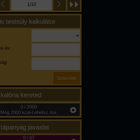
1/10
is testsúly kalkulátor
si év:
ág:
 kalória kereted
0 / 2000
Még 2000 kcal-t ehetsz ma.
 tápanyag javaslat
0
/
67