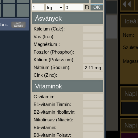
Ft
OK
Ásványok
Ideál
Ha ma már nem eszel/sportolsz többet,
lánc
kattints a kiértékelésre!
Kálcium (Calc):
A Kalória Szimulátor Prémium funkció.
Nem:
Vas (Iron):
Magnézium :
Születé
Foszfor (Phosphor):
-
Kálium (Potassium):
Magass
Nátrium (Sodium):
Cink (Zinc):
kalóriabázis.hu
Vitaminok
Napi
C-vitamin:
B1-vitamin Tiamin:
B2-vitamin riboflavin:
Nikotinsav (Niacin):
Napi
B6-vitamin:
B9-vitamin Folsav: