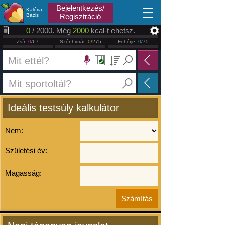
2026.08.08
Bejelentkezés/
Kalória
Bázis
Regisztráció
0
/ 2000. Még
2000
kcal-t ehetsz.
Zsír:
0
/67
Szénhidrát:
0
/275
Fehérje:
0
/75
Ideális testsúly kalkulátor
Nem:
Születési év:
Magasság: