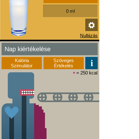
Nap kiértékelése
Kalória
Szöveges
Szimulátor
Értékelés