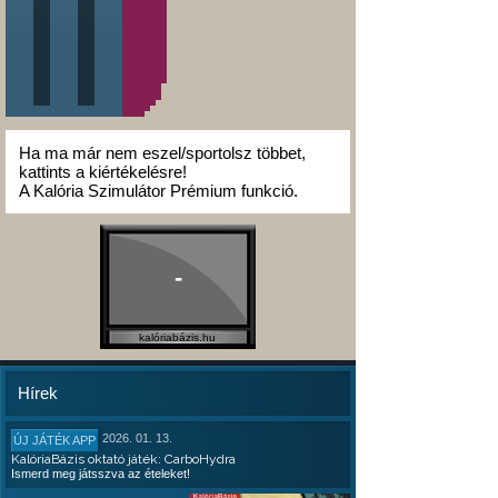
Ha ma már nem eszel/sportolsz többet,
kattints a kiértékelésre!
A Kalória Szimulátor Prémium funkció.
-
kalóriabázis.hu
Hírek
2026. 01. 13.
ÚJ JÁTÉK APP
KalóriaBázis oktató játék: CarboHydra
Ismerd meg játsszva az ételeket!