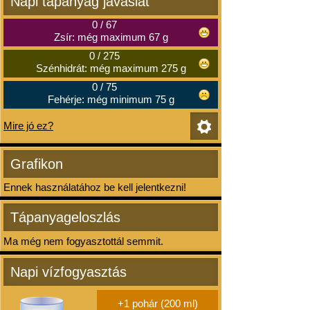
Napi tápanyag javaslat
0
/
67
Zsír: még maximum 67 g
0
/
275
Szénhidrát: még maximum 275 g
0
/
75
Fehérje: még minimum 75 g
Mire jó ez?
Grafikon
Ennek használatához be kell jelentkezni!
Tápanyageloszlás
Ma még nem fogyasztottál semmit.
Napi vízfogyasztás