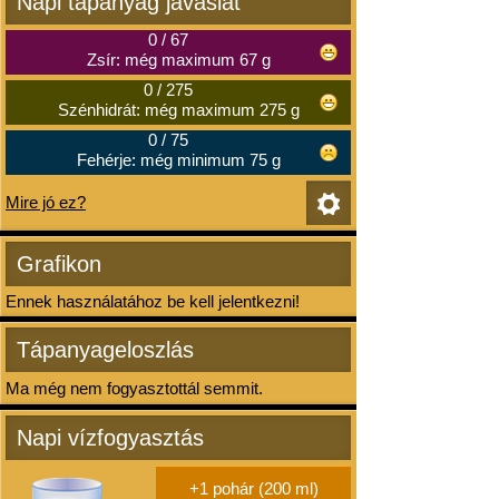
Napi tápanyag javaslat
0
/
67
Zsír: még maximum 67 g
0
/
275
Szénhidrát: még maximum 275 g
0
/
75
Fehérje: még minimum 75 g
Mire jó ez?
Grafikon
Ennek használatához be kell jelentkezni!
Tápanyageloszlás
Ma még nem fogyasztottál semmit.
Napi vízfogyasztás