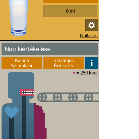
Nap kiértékelése
Kalória
Szöveges
Szimulátor
Értékelés