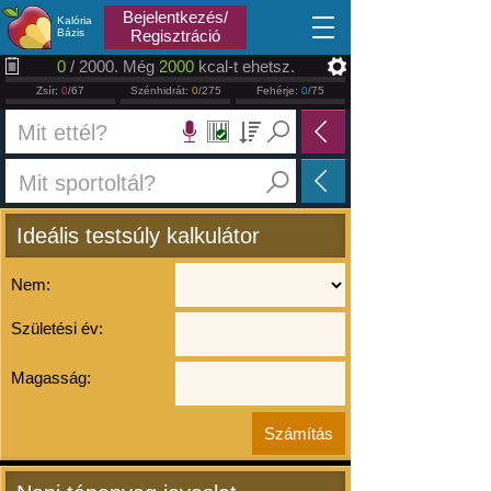
2026.08.07
Bejelentkezés/
Kalória
Bázis
Regisztráció
0
/ 2000. Még
2000
kcal-t ehetsz.
Zsír:
0
/67
Szénhidrát:
0
/275
Fehérje:
0
/75
Ideális testsúly kalkulátor
Nem:
Születési év:
Magasság: