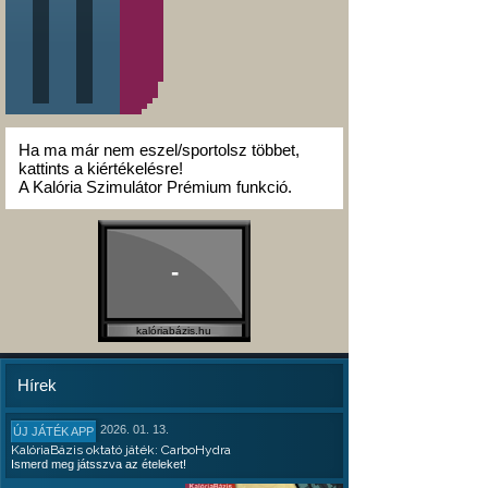
Ha ma már nem eszel/sportolsz többet,
kattints a kiértékelésre!
A Kalória Szimulátor Prémium funkció.
-
kalóriabázis.hu
Hírek
2026. 01. 13.
ÚJ JÁTÉK APP
KalóriaBázis oktató játék: CarboHydra
Ismerd meg játsszva az ételeket!