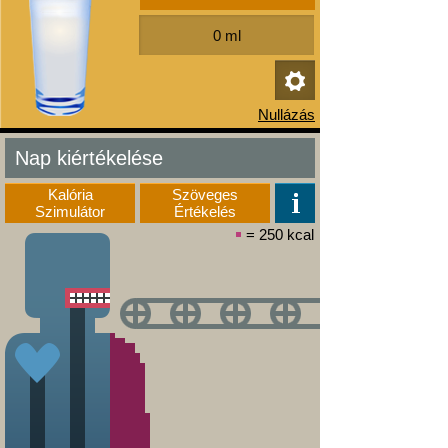
Nap kiértékelése
Kalória
Szöveges
Szimulátor
Értékelés