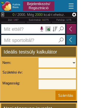
2026.08.07
Bejelentkezés/
Kalória
Bázis
Regisztráció
0
/ 2000. Még
2000
kcal-t ehetsz.
Zsír:
0
/67
Szénhidrát:
0
/275
Fehérje:
0
/75
Ideális testsúly kalkulátor
Nem:
Születési év:
Magasság: