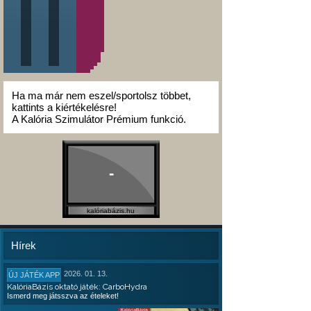
Ha ma már nem eszel/sportolsz többet,
kattints a kiértékelésre!
A Kalória Szimulátor Prémium funkció.
-
kalóriabázis.hu
Hírek
2026. 01. 13.
ÚJ JÁTÉK APP
KalóriaBázis oktató játék: CarboHydra
Ismerd meg játsszva az ételeket!