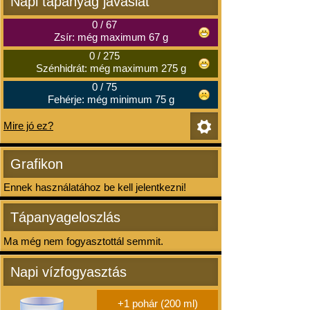
Napi tápanyag javaslat
0
/
67
Zsír: még maximum 67 g
0
/
275
Szénhidrát: még maximum 275 g
0
/
75
Fehérje: még minimum 75 g
Mire jó ez?
Grafikon
Ennek használatához be kell jelentkezni!
Tápanyageloszlás
Ma még nem fogyasztottál semmit.
Napi vízfogyasztás