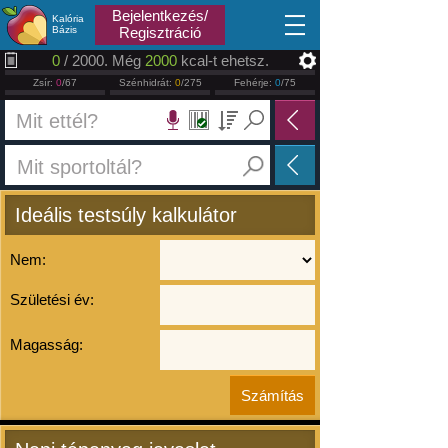
2026.08.07
Bejelentkezés/
Kalória
Bázis
Regisztráció
0
/ 2000. Még
2000
kcal-t ehetsz.
Zsír:
0
/67
Szénhidrát:
0
/275
Fehérje:
0
/75
Ideális testsúly kalkulátor
Nem:
Születési év:
Magasság: