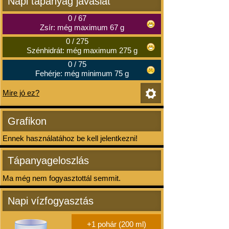
Napi tápanyag javaslat
0
/
67
Zsír: még maximum 67 g
0
/
275
Szénhidrát: még maximum 275 g
0
/
75
Fehérje: még minimum 75 g
Mire jó ez?
Grafikon
Ennek használatához be kell jelentkezni!
Tápanyageloszlás
Ma még nem fogyasztottál semmit.
Napi vízfogyasztás