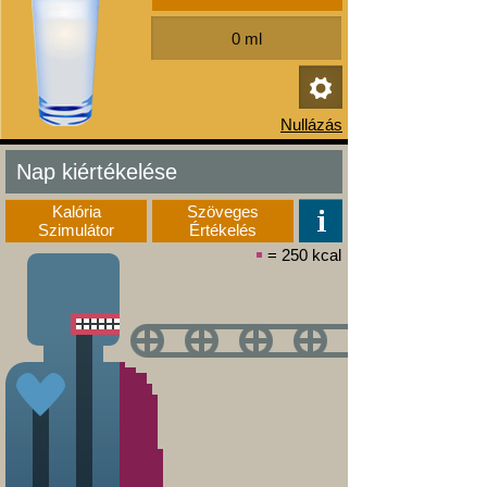
Nap kiértékelése
Kalória
Szöveges
Szimulátor
Értékelés