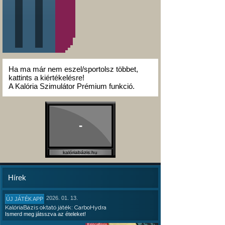
Ha ma már nem eszel/sportolsz többet,
kattints a kiértékelésre!
A Kalória Szimulátor Prémium funkció.
-
kalóriabázis.hu
Hírek
2026. 01. 13.
ÚJ JÁTÉK APP
KalóriaBázis oktató játék: CarboHydra
Ismerd meg játsszva az ételeket!