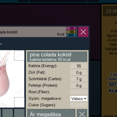
10 ér
1
ZS:
0
A l
lada koktél
SZ:
0
kcal
figyel
F:
0
eszel
kaló
um
Valójáb
be a
pina colada koktél
kalória tartalma: 55 kcal
Kalória (Energy):
Zsír (Fat):
Szénhidrát (Carbo):
Fehérje (Protein):
Rost (Fiber):
Gyüm. megadva-e:
Cukor (Sugars):
Ár megadása