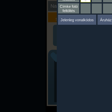
Nap kiértékelése
Címke fotó
feltöltés
Kalória
Szöveges
Szimulátor
Értékelés
Jelenleg vonalkódos
Áruház