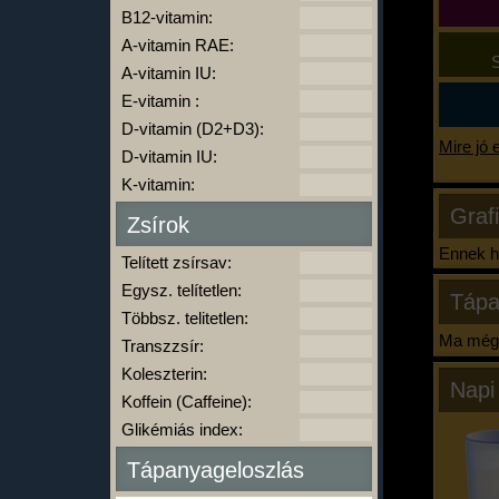
B12-vitamin:
A-vitamin RAE:
S
A-vitamin IU:
E-vitamin :
D-vitamin (D2+D3):
Mire jó 
D-vitamin IU:
K-vitamin:
Graf
Zsírok
Ennek ha
Telített zsírsav:
Egysz. telítetlen:
Tápa
Többsz. telitetlen:
Ma még 
Transzzsír:
Koleszterin:
Napi
Koffein (Caffeine):
Glikémiás index:
Tápanyageloszlás