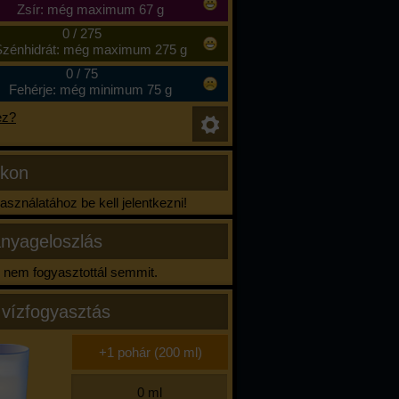
Zsír: még maximum 67 g
0
/
275
zénhidrát: még maximum 275 g
0
/
75
Fehérje: még minimum 75 g
ez?
ikon
sználatához be kell jelentkezni!
nyageloszlás
nem fogyasztottál semmit.
 vízfogyasztás