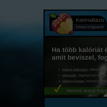
KalóriaBázis
Vezesd a fogyásod!
Ha több kalóriát 
amit beviszel, fo
kalória kalkulátor:
állítsd be c
ételnapló:
rögzítsd mit ettél, s
sikeres fogyás:
kövesd grafik
Mennyit akarsz fogyn