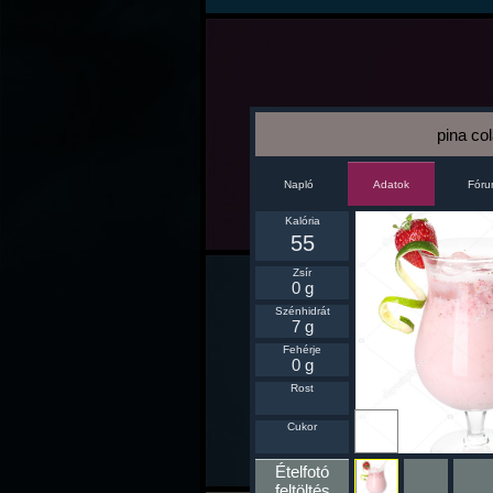
pina co
Napló
Fór
Adatok
Kalória
55
Zsír
0 g
Szénhidrát
7 g
Fehérje
0 g
Rost
Ikonnak
Cukor
beállít
Ételfotó
feltöltés