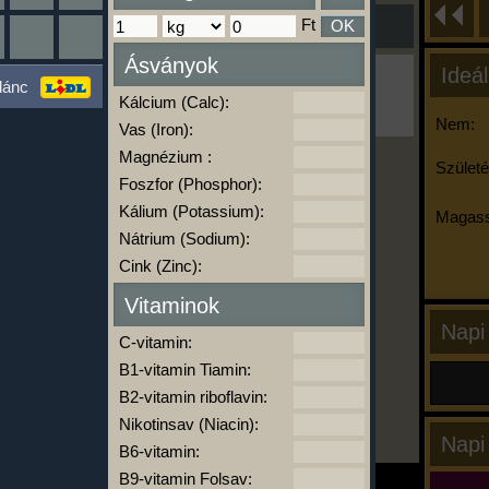
Ft
OK
Ásványok
Ideál
Ha ma már nem eszel/sportolsz többet,
lánc
kattints a kiértékelésre!
Kálcium (Calc):
A Kalória Szimulátor Prémium funkció.
Nem:
Vas (Iron):
Magnézium :
Születé
Foszfor (Phosphor):
-
Kálium (Potassium):
Magass
Nátrium (Sodium):
Cink (Zinc):
kalóriabázis.hu
Vitaminok
Napi
C-vitamin:
B1-vitamin Tiamin:
B2-vitamin riboflavin:
Nikotinsav (Niacin):
Napi
B6-vitamin:
B9-vitamin Folsav: