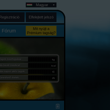
Magyar
Regisztráció
Elfelejtett jelszó
Mit nyújt a
Fórum
Prémium tagság?
Tagok összfogyása:
kg
Ma bevitt összkcal:
kcal
Mai napon aktív tagok:
fő
Kereshető ételek:
db