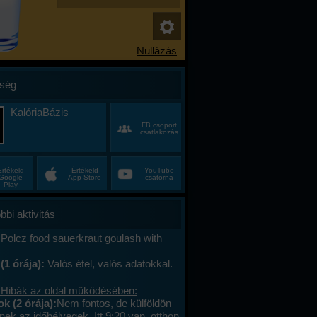
ség
KalóriaBázis
FB csoport
csatlakozás
Értékeld
Értékeld
YouTube
Google
App Store
csatorna
Play
bbi aktivitás
Polcz food sauerkraut goulash with
(1 órája):
Valós étel, valós adatokkal.
 Hibák az oldal működésében:
 (2 órája):
Nem fontos, de külföldön
ek az időbélyegek. Itt 9:20 van, otthon