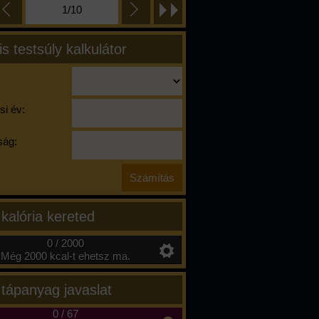
1/10
is testsúly kalkulátor
si év:
ág:
 kalória kereted
0 / 2000
Még 2000 kcal-t ehetsz ma.
 tápanyag javaslat
0
/
67