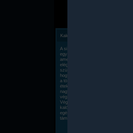
Kalóriaszámlálás
A sikeres fogyás titka valójában igen
egyszerű: égess több energiát, mint
amennyit beviszel. Természetesen e
elég nagy fegyelemre és akaraterőre
szükség, de meglepődve fogod tapasz
hogy a kalóriaszámolás mennyire ru
a többi diétához képest. Itt nincsenek ti
ételek és a megengedett kalóriabevite
nagymértékben növelheted ha testmo
végzel.
Végül, de nem utolsó sorban, a
kalóriaszámolás módszerét a legtöbb
egészségügyi szakorvos ajánlja és
támogatja.
To