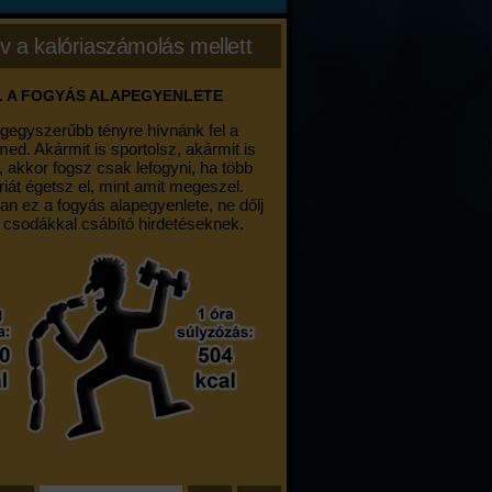
v a kalóriaszámolás mellett
. A FOGYÁS ALAPEGYENLETE
egegyszerűbb tényre hívnánk fel a
med. Akármit is sportolsz, akármit is
, akkor fogsz csak lefogyni, ha több
riát égetsz el, mint amit megeszel.
an ez a fogyás alapegyenlete, ne dőlj
 csodákkal csábító hirdetéseknek.