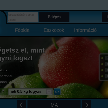
Belépés
Főoldal
Eszközök
Információ
égetsz el, mint
gyni fogsz!
élodat
portoltál
onon
i?
heti 0.5 kg fogyás
MA