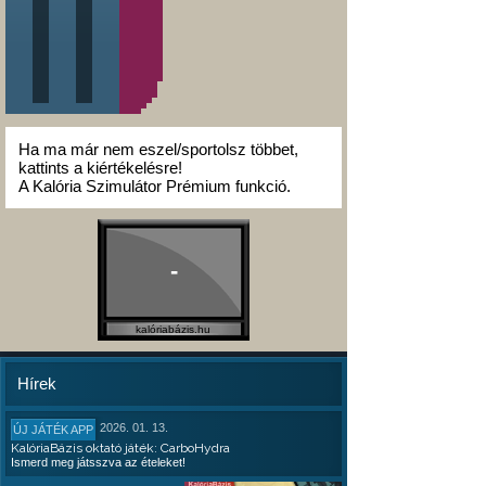
Ha ma már nem eszel/sportolsz többet,
kattints a kiértékelésre!
A Kalória Szimulátor Prémium funkció.
-
kalóriabázis.hu
Hírek
2026. 01. 13.
ÚJ JÁTÉK APP
KalóriaBázis oktató játék: CarboHydra
Ismerd meg játsszva az ételeket!