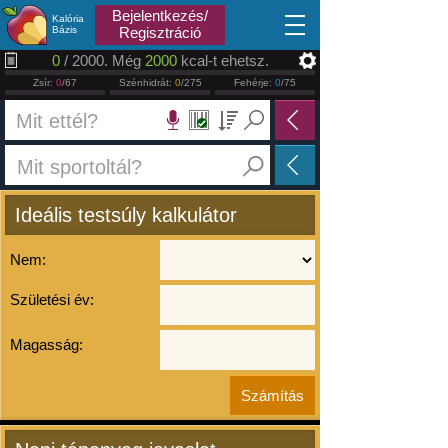
2026.08.10
Bejelentkezés/
Kalória
Bázis
Regisztráció
0
/ 2000. Még
2000
kcal-t ehetsz.
Zsír:
0
/67
Szénhidrát:
0
/275
Fehérje:
0
/75
Ideális testsúly kalkulátor
Nem:
Születési év:
Magasság: