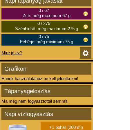
Napi tápanyag javaslat
0
/
67
Zsír: még maximum 67 g
0
/
275
Szénhidrát: még maximum 275 g
0
/
75
Fehérje: még minimum 75 g
Mire jó ez?
Grafikon
Ennek használatához be kell jelentkezni!
Tápanyageloszlás
Ma még nem fogyasztottál semmit.
Napi vízfogyasztás