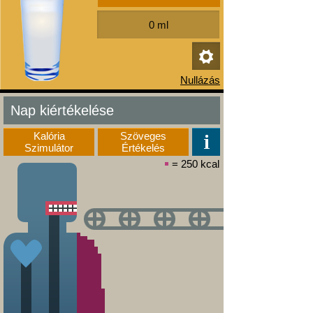
Nap kiértékelése
Kalória
Szöveges
Szimulátor
Értékelés