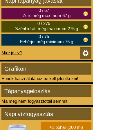
Napi tápanyag javaslat
0
/
67
Zsír: még maximum 67 g
0
/
275
Szénhidrát: még maximum 275 g
0
/
75
Fehérje: még minimum 75 g
Mire jó ez?
Grafikon
Ennek használatához be kell jelentkezni!
Tápanyageloszlás
Ma még nem fogyasztottál semmit.
Napi vízfogyasztás