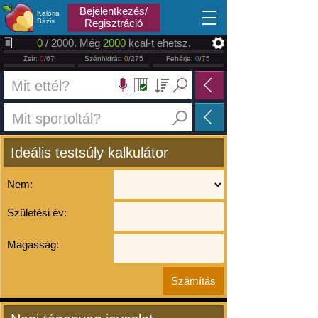
2026.08.06
Bejelentkezés/
Kalória
Bázis
Regisztráció
0
/ 2000. Még
2000
kcal-t ehetsz.
Zsír:
0
/67
Szénhidrát:
0
/275
Fehérje:
0
/75
Ideális testsúly kalkulátor
Nem:
Születési év:
Magasság: