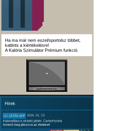
Ha ma már nem eszel/sportolsz többet,
kattints a kiértékelésre!
A Kalória Szimulátor Prémium funkció.
-
kalóriabázis.hu
Hírek
2026. 01. 13.
ÚJ JÁTÉK APP
KalóriaBázis oktató játék: CarboHydra
Ismerd meg játsszva az ételeket!