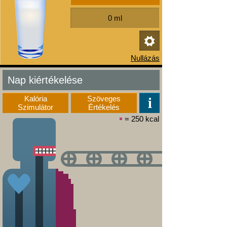
Nap kiértékelése
Kalória
Szöveges
Szimulátor
Értékelés