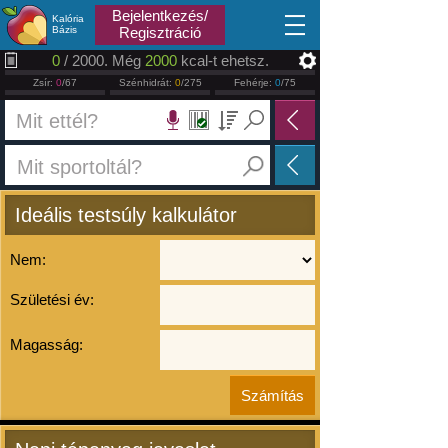
2026.08.10
Bejelentkezés/
Kalória
Bázis
Regisztráció
0
/ 2000. Még
2000
kcal-t ehetsz.
Zsír:
0
/67
Szénhidrát:
0
/275
Fehérje:
0
/75
Ideális testsúly kalkulátor
Nem:
Születési év:
Magasság: