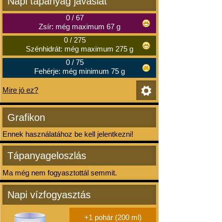
Napi tápanyag javaslat
0
/
67
Zsír: még maximum 67 g
0
/
275
Szénhidrát: még maximum 275 g
0
/
75
Fehérje: még minimum 75 g
Mire jó ez?
Grafikon
Ennek használatához be kell jelentkezni!
Tápanyageloszlás
Ma még nem fogyasztottál semmit.
Napi vízfogyasztás