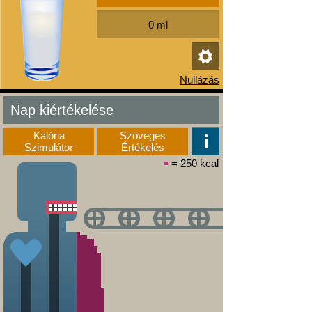
Nap kiértékelése
Kalória
Szöveges
Szimulátor
Értékelés