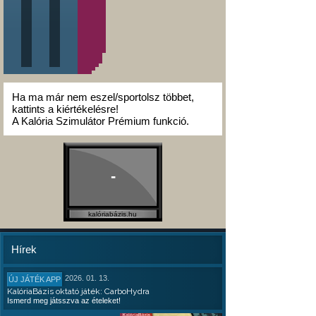
Ha ma már nem eszel/sportolsz többet,
kattints a kiértékelésre!
A Kalória Szimulátor Prémium funkció.
-
kalóriabázis.hu
Hírek
2026. 01. 13.
ÚJ JÁTÉK APP
KalóriaBázis oktató játék: CarboHydra
Ismerd meg játsszva az ételeket!