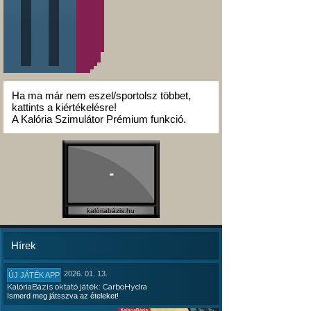
Ha ma már nem eszel/sportolsz többet,
kattints a kiértékelésre!
A Kalória Szimulátor Prémium funkció.
-
kalóriabázis.hu
Hírek
2026. 01. 13.
ÚJ JÁTÉK APP
KalóriaBázis oktató játék: CarboHydra
Ismerd meg játsszva az ételeket!