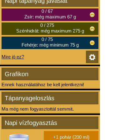
Napi tápanyag javaslat
0
/
67
Zsír: még maximum 67 g
0
/
275
Szénhidrát: még maximum 275 g
0
/
75
Fehérje: még minimum 75 g
Mire jó ez?
Grafikon
Ennek használatához be kell jelentkezni!
Tápanyageloszlás
Ma még nem fogyasztottál semmit.
Napi vízfogyasztás