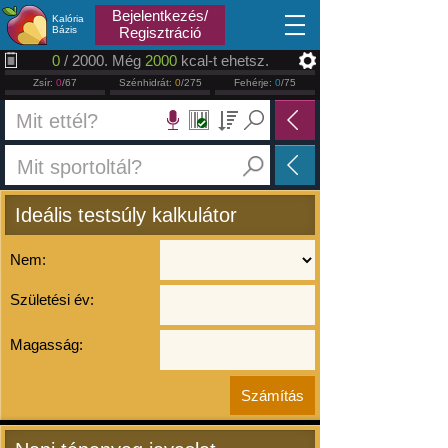
2026.08.08
Bejelentkezés/
Kalória
Bázis
Regisztráció
0
/ 2000. Még
2000
kcal-t ehetsz.
Zsír:
0
/67
Szénhidrát:
0
/275
Fehérje:
0
/75
Ideális testsúly kalkulátor
Nem:
Születési év:
Magasság: