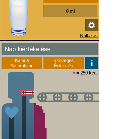
Nap kiértékelése
Kalória
Szöveges
Szimulátor
Értékelés