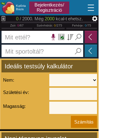
2026.08.07
Bejelentkezés/
Kalória
Bázis
Regisztráció
0
/ 2000. Még
2000
kcal-t ehetsz.
Zsír:
0
/67
Szénhidrát:
0
/275
Fehérje:
0
/75
Ideális testsúly kalkulátor
Nem:
Születési év:
Magasság: