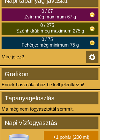
Napi tápanyag javaslat
0
/
67
Zsír: még maximum 67 g
0
/
275
Szénhidrát: még maximum 275 g
0
/
75
Fehérje: még minimum 75 g
Mire jó ez?
Grafikon
Ennek használatához be kell jelentkezni!
Tápanyageloszlás
Ma még nem fogyasztottál semmit.
Napi vízfogyasztás