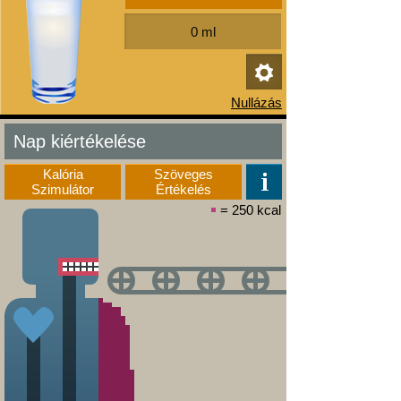
Nap kiértékelése
Kalória
Szöveges
Szimulátor
Értékelés