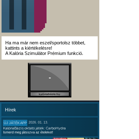
Ha ma már nem eszel/sportolsz többet,
kattints a kiértékelésre!
A Kalória Szimulátor Prémium funkció.
-
kalóriabázis.hu
Hírek
2026. 01. 13.
ÚJ JÁTÉK APP
KalóriaBázis oktató játék: CarboHydra
Ismerd meg játsszva az ételeket!