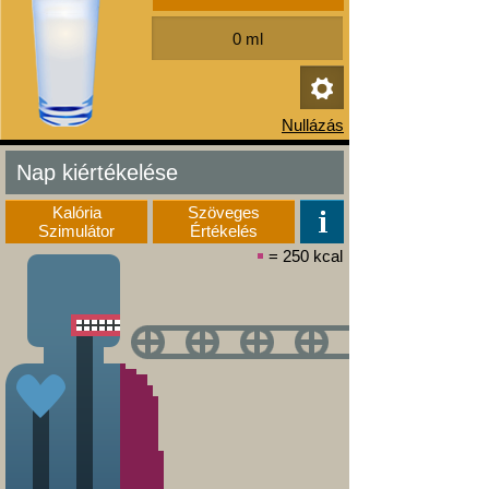
Nap kiértékelése
Kalória
Szöveges
Szimulátor
Értékelés