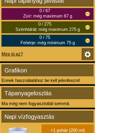
Napi tápanyag javaslat
0
/
67
Zsír: még maximum 67 g
0
/
275
Szénhidrát: még maximum 275 g
0
/
75
Fehérje: még minimum 75 g
Mire jó ez?
Grafikon
Ennek használatához be kell jelentkezni!
Tápanyageloszlás
Ma még nem fogyasztottál semmit.
Napi vízfogyasztás