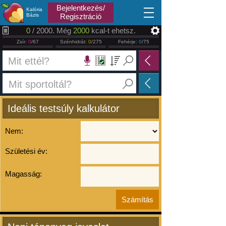
2026.08.09
Bejelentkezés/
Kalória
Bázis
Regisztráció
0
/ 2000. Még
2000
kcal-t ehetsz.
Zsír:
0
/67
Szénhidrát:
0
/275
Fehérje:
0
/75
Ideális testsúly kalkulátor
Nem:
Születési év:
Magasság: