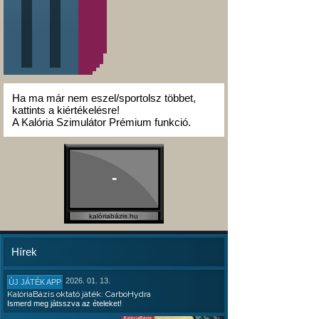
Ha ma már nem eszel/sportolsz többet,
kattints a kiértékelésre!
A Kalória Szimulátor Prémium funkció.
-
kalóriabázis.hu
Hírek
2026. 01. 13.
ÚJ JÁTÉK APP
KalóriaBázis oktató játék: CarboHydra
Ismerd meg játsszva az ételeket!