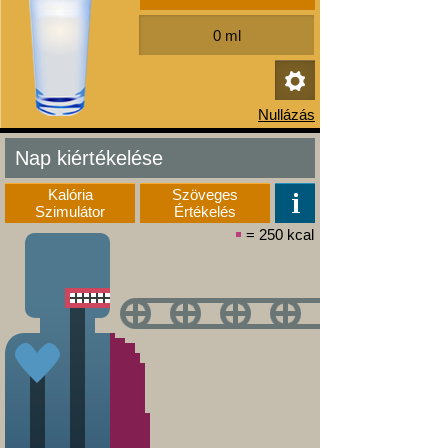
Nap kiértékelése
Kalória
Szöveges
Szimulátor
Értékelés