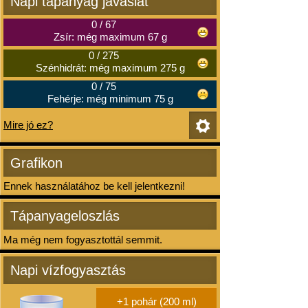
Napi tápanyag javaslat
0
/
67
Zsír: még maximum 67 g
0
/
275
Szénhidrát: még maximum 275 g
0
/
75
Fehérje: még minimum 75 g
Mire jó ez?
Grafikon
Ennek használatához be kell jelentkezni!
Tápanyageloszlás
Ma még nem fogyasztottál semmit.
Napi vízfogyasztás