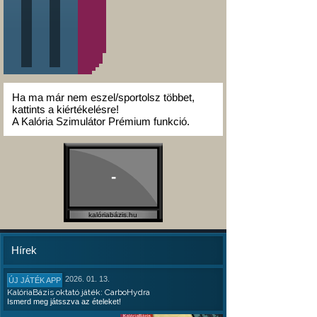
Ha ma már nem eszel/sportolsz többet,
kattints a kiértékelésre!
A Kalória Szimulátor Prémium funkció.
-
kalóriabázis.hu
Hírek
2026. 01. 13.
ÚJ JÁTÉK APP
KalóriaBázis oktató játék: CarboHydra
Ismerd meg játsszva az ételeket!