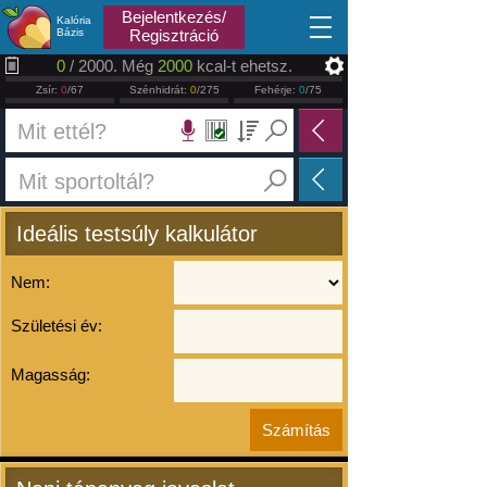
2026.08.07
Bejelentkezés/
Kalória
Bázis
Regisztráció
0
/ 2000. Még
2000
kcal-t ehetsz.
Zsír:
0
/67
Szénhidrát:
0
/275
Fehérje:
0
/75
Ideális testsúly kalkulátor
Nem:
Születési év:
Magasság: