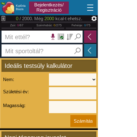
2026.08.07
Bejelentkezés/
Kalória
Bázis
Regisztráció
0
/ 2000. Még
2000
kcal-t ehetsz.
Zsír:
0
/67
Szénhidrát:
0
/275
Fehérje:
0
/75
Ideális testsúly kalkulátor
Nem:
Születési év:
Magasság: