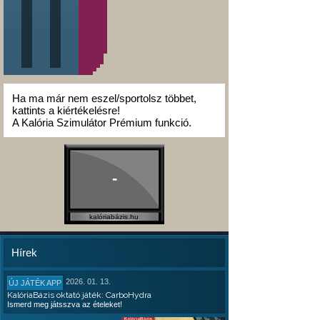
Ha ma már nem eszel/sportolsz többet,
kattints a kiértékelésre!
A Kalória Szimulátor Prémium funkció.
-
kalóriabázis.hu
Hírek
2026. 01. 13.
ÚJ JÁTÉK APP
KalóriaBázis oktató játék: CarboHydra
Ismerd meg játsszva az ételeket!