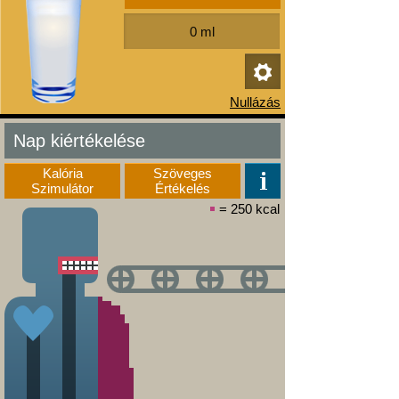
Nap kiértékelése
Kalória
Szöveges
Szimulátor
Értékelés