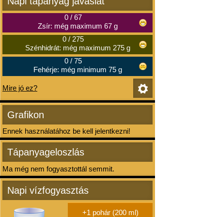
Napi tápanyag javaslat
0
/
67
Zsír: még maximum 67 g
0
/
275
Szénhidrát: még maximum 275 g
0
/
75
Fehérje: még minimum 75 g
Mire jó ez?
Grafikon
Ennek használatához be kell jelentkezni!
Tápanyageloszlás
Ma még nem fogyasztottál semmit.
Napi vízfogyasztás