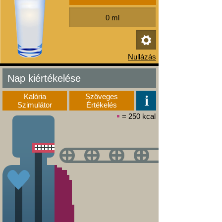
Nap kiértékelése
Kalória
Szöveges
Szimulátor
Értékelés