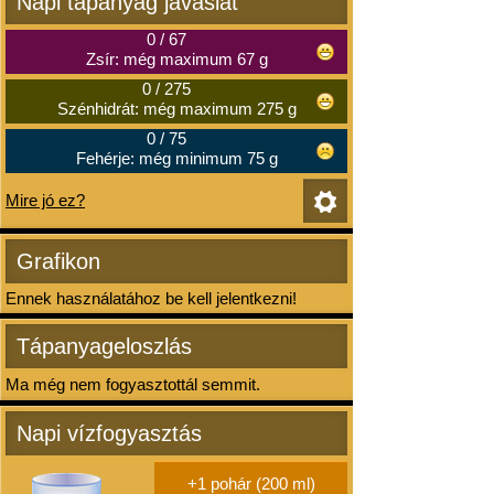
Napi tápanyag javaslat
0
/
67
Zsír: még maximum 67 g
0
/
275
Szénhidrát: még maximum 275 g
0
/
75
Fehérje: még minimum 75 g
Mire jó ez?
Grafikon
Ennek használatához be kell jelentkezni!
Tápanyageloszlás
Ma még nem fogyasztottál semmit.
Napi vízfogyasztás