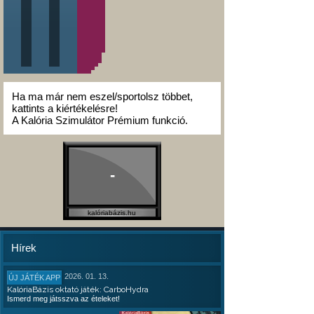
Ha ma már nem eszel/sportolsz többet,
kattints a kiértékelésre!
A Kalória Szimulátor Prémium funkció.
-
kalóriabázis.hu
Hírek
2026. 01. 13.
ÚJ JÁTÉK APP
KalóriaBázis oktató játék: CarboHydra
Ismerd meg játsszva az ételeket!