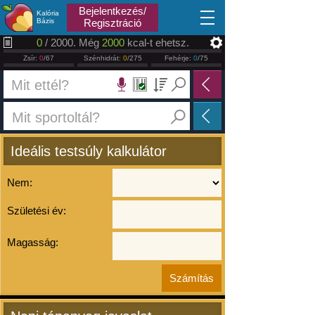
2026.08.06
Bejelentkezés/
Kalória
Bázis
Regisztráció
0
/ 2000. Még
2000
kcal-t ehetsz.
Zsír:
0
/67
Szénhidrát:
0
/275
Fehérje:
0
/75
Ideális testsúly kalkulátor
Nem:
Születési év:
Magasság: