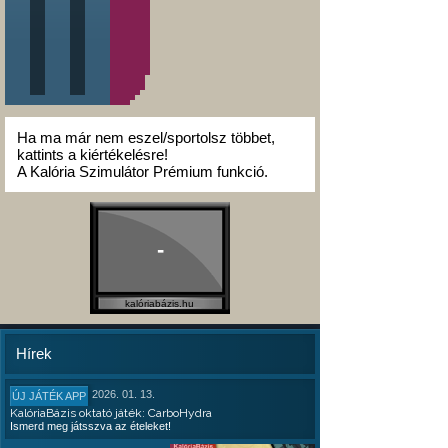
Ha ma már nem eszel/sportolsz többet,
kattints a kiértékelésre!
A Kalória Szimulátor Prémium funkció.
-
kalóriabázis.hu
Hírek
2026. 01. 13.
ÚJ JÁTÉK APP
KalóriaBázis oktató játék: CarboHydra
Ismerd meg játsszva az ételeket!