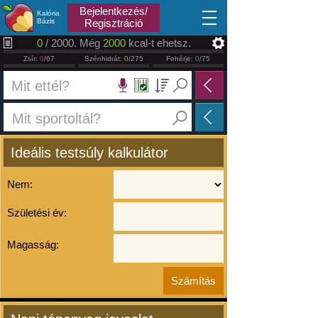
2026.08.09
Bejelentkezés/
Kalória
Bázis
Regisztráció
0
/ 2000. Még
2000
kcal-t ehetsz.
Zsír:
0
/67
Szénhidrát:
0
/275
Fehérje:
0
/75
Ideális testsúly kalkulátor
Nem:
Születési év:
Magasság: