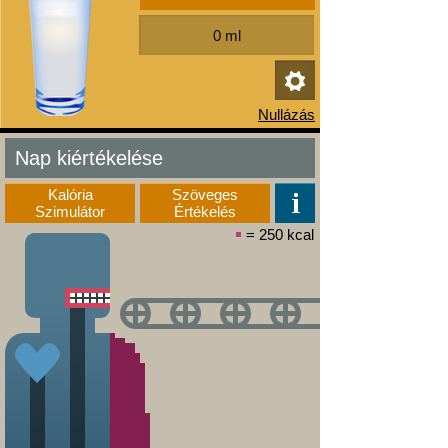
Nap kiértékelése
Kalória
Szöveges
Szimulátor
Értékelés