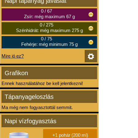
Napi tápanyag javaslat
0
/
67
Zsír: még maximum 67 g
0
/
275
Szénhidrát: még maximum 275 g
0
/
75
Fehérje: még minimum 75 g
Mire jó ez?
Grafikon
Ennek használatához be kell jelentkezni!
Tápanyageloszlás
Ma még nem fogyasztottál semmit.
Napi vízfogyasztás