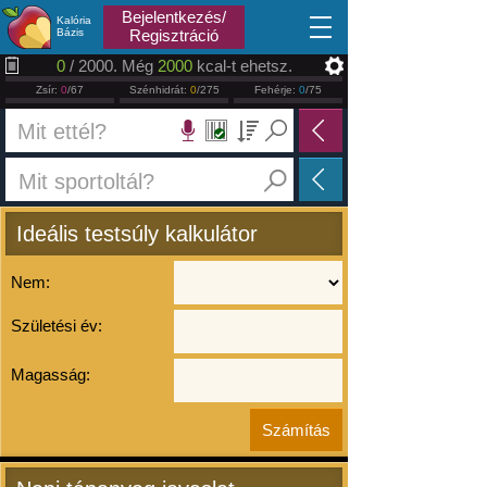
2026.08.06
Bejelentkezés/
Kalória
Bázis
Regisztráció
0
/ 2000. Még
2000
kcal-t ehetsz.
Zsír:
0
/67
Szénhidrát:
0
/275
Fehérje:
0
/75
Ideális testsúly kalkulátor
Nem:
Születési év:
Magasság: