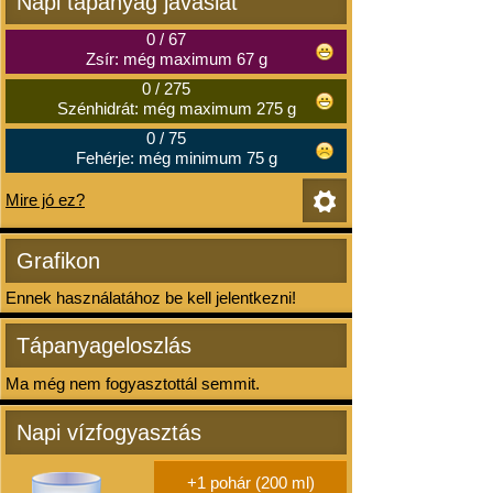
Napi tápanyag javaslat
0
/
67
Zsír: még maximum 67 g
0
/
275
Szénhidrát: még maximum 275 g
0
/
75
Fehérje: még minimum 75 g
Mire jó ez?
Grafikon
Ennek használatához be kell jelentkezni!
Tápanyageloszlás
Ma még nem fogyasztottál semmit.
Napi vízfogyasztás