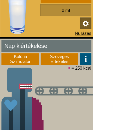
Nap kiértékelése
Kalória
Szöveges
Szimulátor
Értékelés