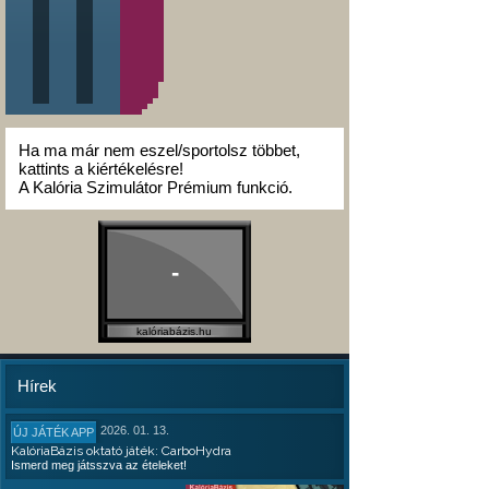
Ha ma már nem eszel/sportolsz többet,
kattints a kiértékelésre!
A Kalória Szimulátor Prémium funkció.
-
kalóriabázis.hu
Hírek
2026. 01. 13.
ÚJ JÁTÉK APP
KalóriaBázis oktató játék: CarboHydra
Ismerd meg játsszva az ételeket!