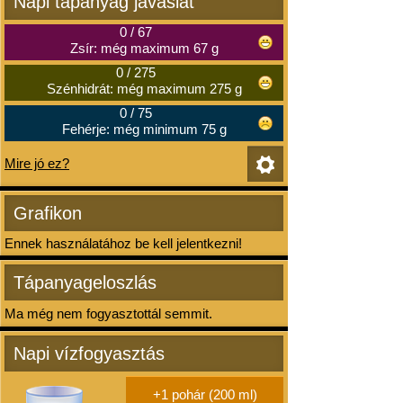
Napi tápanyag javaslat
0
/
67
Zsír: még maximum 67 g
0
/
275
Szénhidrát: még maximum 275 g
0
/
75
Fehérje: még minimum 75 g
Mire jó ez?
Grafikon
Ennek használatához be kell jelentkezni!
Tápanyageloszlás
Ma még nem fogyasztottál semmit.
Napi vízfogyasztás