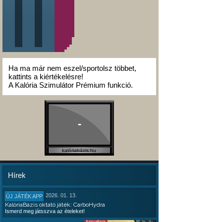
Ha ma már nem eszel/sportolsz többet,
kattints a kiértékelésre!
A Kalória Szimulátor Prémium funkció.
-
kalóriabázis.hu
Hírek
2026. 01. 13.
ÚJ JÁTÉK APP
KalóriaBázis oktató játék: CarboHydra
Ismerd meg játsszva az ételeket!