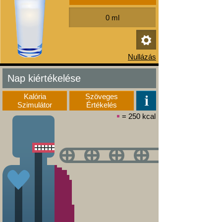
Nap kiértékelése
Kalória
Szöveges
Szimulátor
Értékelés