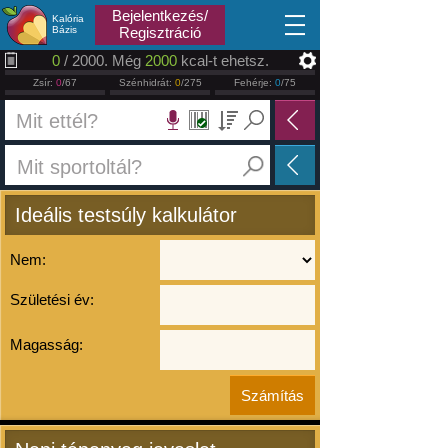
2026.08.07
Bejelentkezés/
Kalória
Bázis
Regisztráció
0
/ 2000. Még
2000
kcal-t ehetsz.
Zsír:
0
/67
Szénhidrát:
0
/275
Fehérje:
0
/75
Ideális testsúly kalkulátor
Nem:
Születési év:
Magasság: