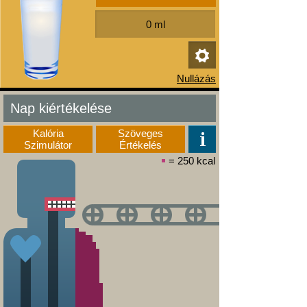
Nap kiértékelése
Kalória
Szöveges
Szimulátor
Értékelés