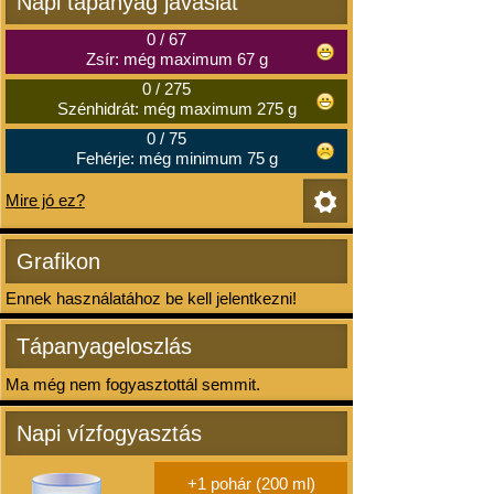
Napi tápanyag javaslat
0
/
67
Zsír: még maximum 67 g
0
/
275
Szénhidrát: még maximum 275 g
0
/
75
Fehérje: még minimum 75 g
Mire jó ez?
Grafikon
Ennek használatához be kell jelentkezni!
Tápanyageloszlás
Ma még nem fogyasztottál semmit.
Napi vízfogyasztás