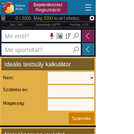
2026.08.08
Bejelentkezés/
Kalória
Bázis
Regisztráció
0
/ 2000. Még
2000
kcal-t ehetsz.
Zsír:
0
/67
Szénhidrát:
0
/275
Fehérje:
0
/75
Ideális testsúly kalkulátor
Nem:
Születési év:
Magasság: