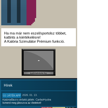
Ha ma már nem eszel/sportolsz többet,
kattints a kiértékelésre!
A Kalória Szimulátor Prémium funkció.
-
kalóriabázis.hu
Hírek
2026. 01. 13.
ÚJ JÁTÉK APP
KalóriaBázis oktató játék: CarboHydra
Ismerd meg játsszva az ételeket!