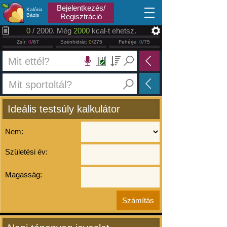
2026.08.06
Bejelentkezés/
Kalória
Bázis
Regisztráció
0
/ 2000. Még
2000
kcal-t ehetsz.
Zsír:
0
/67
Szénhidrát:
0
/275
Fehérje:
0
/75
Ideális testsúly kalkulátor
Nem:
Születési év:
Magasság: