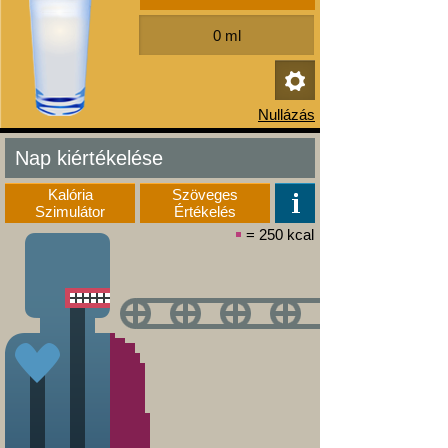
Nap kiértékelése
Kalória
Szöveges
Szimulátor
Értékelés