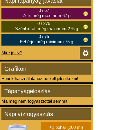
Napi tápanyag javaslat
0
/
67
Zsír: még maximum 67 g
0
/
275
Szénhidrát: még maximum 275 g
0
/
75
Fehérje: még minimum 75 g
Mire jó ez?
Grafikon
Ennek használatához be kell jelentkezni!
Tápanyageloszlás
Ma még nem fogyasztottál semmit.
Napi vízfogyasztás