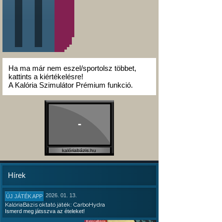
Ha ma már nem eszel/sportolsz többet,
kattints a kiértékelésre!
A Kalória Szimulátor Prémium funkció.
-
kalóriabázis.hu
Hírek
2026. 01. 13.
ÚJ JÁTÉK APP
KalóriaBázis oktató játék: CarboHydra
Ismerd meg játsszva az ételeket!