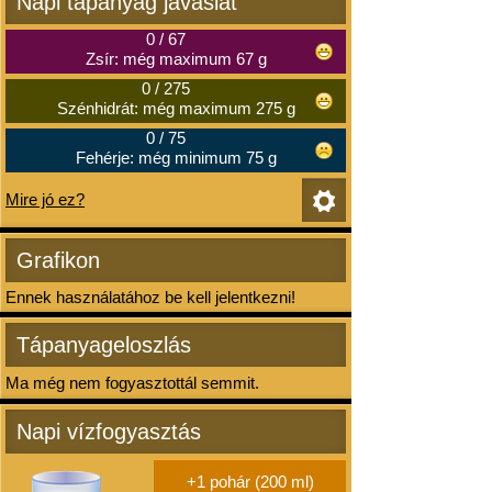
Napi tápanyag javaslat
0
/
67
Zsír: még maximum 67 g
0
/
275
Szénhidrát: még maximum 275 g
0
/
75
Fehérje: még minimum 75 g
Mire jó ez?
Grafikon
Ennek használatához be kell jelentkezni!
Tápanyageloszlás
Ma még nem fogyasztottál semmit.
Napi vízfogyasztás