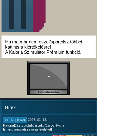
Ha ma már nem eszel/sportolsz többet,
kattints a kiértékelésre!
A Kalória Szimulátor Prémium funkció.
-
kalóriabázis.hu
Hírek
2026. 01. 13.
ÚJ JÁTÉK APP
KalóriaBázis oktató játék: CarboHydra
Ismerd meg játsszva az ételeket!