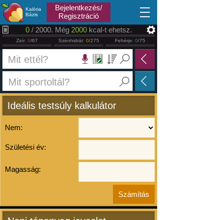
2026.08.09
Bejelentkezés/
Kalória
Bázis
Regisztráció
0
/ 2000. Még
2000
kcal-t ehetsz.
Zsír:
0
/67
Szénhidrát:
0
/275
Fehérje:
0
/75
Ideális testsúly kalkulátor
Nem:
Születési év:
Magasság: