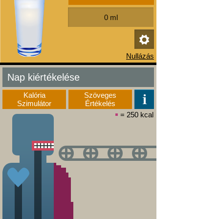
Nap kiértékelése
Kalória
Szöveges
Szimulátor
Értékelés