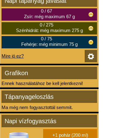
Napi tápanyag javaslat
0
/
67
Zsír: még maximum 67 g
0
/
275
Szénhidrát: még maximum 275 g
0
/
75
Fehérje: még minimum 75 g
Mire jó ez?
Grafikon
Ennek használatához be kell jelentkezni!
Tápanyageloszlás
Ma még nem fogyasztottál semmit.
Napi vízfogyasztás