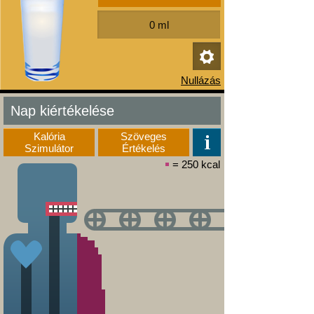
Nap kiértékelése
Kalória
Szöveges
Szimulátor
Értékelés