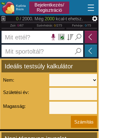
2026.08.07
Bejelentkezés/
Kalória
Bázis
Regisztráció
0
/ 2000. Még
2000
kcal-t ehetsz.
Zsír:
0
/67
Szénhidrát:
0
/275
Fehérje:
0
/75
Ideális testsúly kalkulátor
Nem:
Születési év:
Magasság: