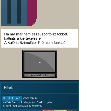
Ha ma már nem eszel/sportolsz többet,
kattints a kiértékelésre!
A Kalória Szimulátor Prémium funkció.
-
kalóriabázis.hu
Hírek
2026. 01. 13.
ÚJ JÁTÉK APP
KalóriaBázis oktató játék: CarboHydra
Ismerd meg játsszva az ételeket!