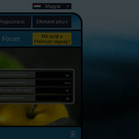
Magyar
Regisztráció
Elfelejtett jelszó
Mit nyújt a
Fórum
Prémium tagság?
Tagok összfogyása:
kg
Ma bevitt összkcal:
kcal
Mai napon aktív tagok:
fő
Kereshető ételek:
db