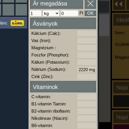
Ár megadása
Ft
OK
Ideál
Ha ma már nem eszel/sportolsz többet,
lánc
Ásványok
kattints a kiértékelésre!
A Kalória Szimulátor Prémium funkció.
Nem:
Kálcium (Calc):
Vas (Iron):
Születé
Magnézium :
-
Foszfor (Phosphor):
Magass
Kálium (Potassium):
Nátrium (Sodium):
kalóriabázis.hu
Cink (Zinc):
Vitaminok
Napi
C-vitamin:
B1-vitamin Tiamin:
B2-vitamin riboflavin:
Napi
Nikotinsav (Niacin):
B6-vitamin: