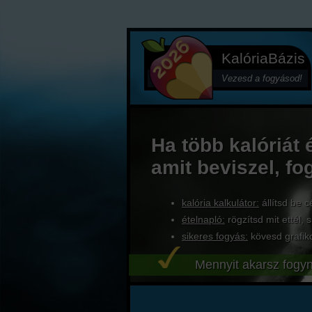
KalóriaBázis
Vezesd a fogyásod!
Ha több kalóriát 
amit beviszel, fo
kalória kalkulátor:
állítsd be c
ételnapló:
rögzítsd mit ettél, s
sikeres fogyás:
kövesd grafik
Mennyit akarsz fogyn