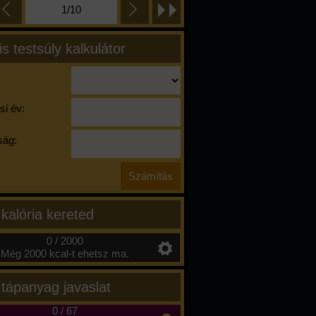
1/10
is testsúly kalkulátor
si év:
ág:
 kalória kereted
0 / 2000
Még 2000 kcal-t ehetsz ma.
 tápanyag javaslat
0
/
67