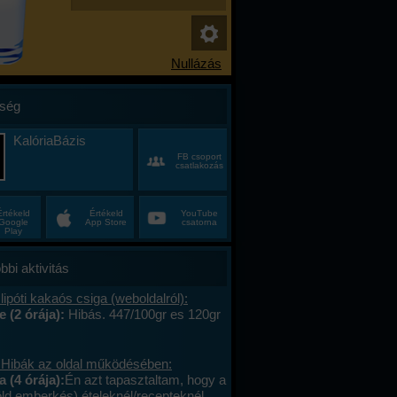
ség
KalóriaBázis
FB csoport
csatlakozás
Értékeld
Értékeld
YouTube
Google
App Store
csatorna
Play
bbi aktivitás
lipóti kakaós csiga (weboldalról):
e (2 órája):
Hibás. 447/100gr es 120gr
 Hibák az oldal működésében:
a (4 órája):
Én azt tapasztaltam, hogy a
öld emberkés) ételeknél/recepteknél