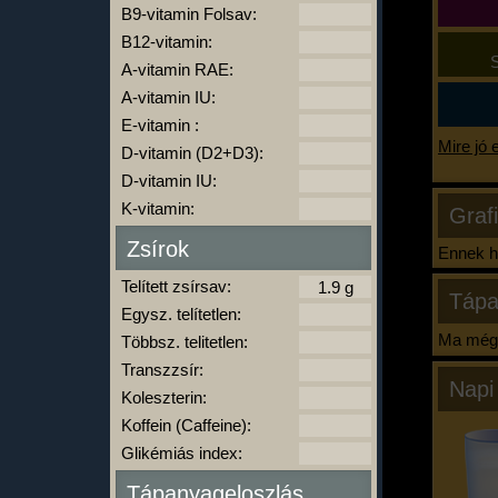
B9-vitamin Folsav:
B12-vitamin:
S
A-vitamin RAE:
A-vitamin IU:
E-vitamin :
Mire jó 
D-vitamin (D2+D3):
D-vitamin IU:
K-vitamin:
Graf
Zsírok
Ennek ha
Telített zsírsav:
Tápa
Egysz. telítetlen:
Ma még 
Többsz. telitetlen:
Transzzsír:
Napi
Koleszterin:
Koffein (Caffeine):
Glikémiás index:
Tápanyageloszlás