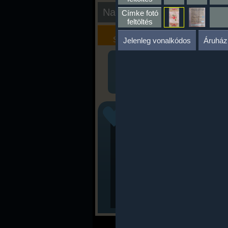
Nap kiértékelése
Címke fotó
feltöltés
Kalória
Szöveges
Szimulátor
Értékelés
Jelenleg vonalkódos
Áruház