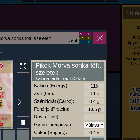
10 ér
1
ZS:
0
A l
orva sonka főtt, szeletelt
SZ:
0
kcal
figyel
F:
0
eszel
kaló
um
Valójáb
be a
Pikok Morva sonka főtt,
szeletelt
kalória tartalma: 115 kcal
Kalória (Energy):
Zsír (Fat):
Szénhidrát (Carbo):
Fehérje (Protein):
Rost (Fiber):
Gyüm. megadva-e:
Cukor (Sugars):