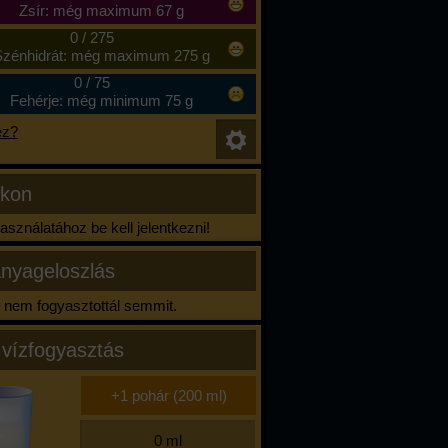
Zsír: még maximum 67 g
0
/
275
zénhidrát: még maximum 275 g
0
/
75
Fehérje: még minimum 75 g
ez?
ikon
sználatához be kell jelentkezni!
nyageloszlás
nem fogyasztottál semmit.
 vízfogyasztás