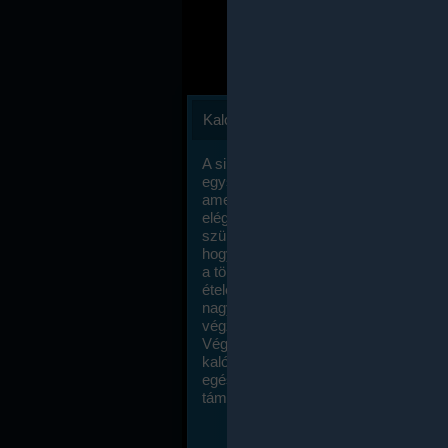
Kalóriaszámlálás
A sikeres fogyás titka valójában igen
egyszerű: égess több energiát, mint
amennyit beviszel. Természetesen e
elég nagy fegyelemre és akaraterőre
szükség, de meglepődve fogod tapasz
hogy a kalóriaszámolás mennyire ru
a többi diétához képest. Itt nincsenek ti
ételek és a megengedett kalóriabevite
nagymértékben növelheted ha testmo
végzel.
Végül, de nem utolsó sorban, a
kalóriaszámolás módszerét a legtöbb
egészségügyi szakorvos ajánlja és
támogatja.
To