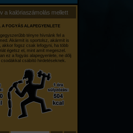
v a kalóriaszámolás mellett
. A FOGYÁS ALAPEGYENLETE
egegyszerűbb tényre hívnánk fel a
med. Akármit is sportolsz, akármit is
, akkor fogsz csak lefogyni, ha több
riát égetsz el, mint amit megeszel.
an ez a fogyás alapegyenlete, ne dőlj
 csodákkal csábító hirdetéseknek.