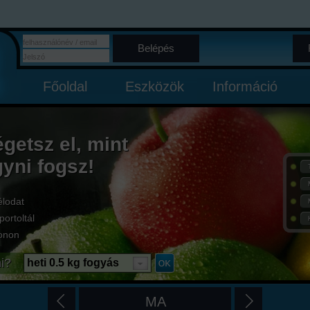
Belépés
Főoldal
Eszközök
Információ
égetsz el, mint
gyni fogsz!
élodat
portoltál
onon
i?
heti 0.5 kg fogyás
MA