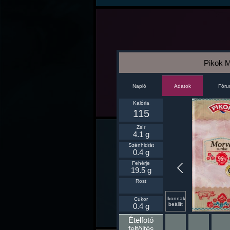
Pikok M
Napló
Fór
Adatok
Kalória
115
Zsír
4.1 g
Szénhidrát
0.4 g
Fehérje
19.5 g
Rost
Ikonnak
Cukor
beállít
0.4 g
Ételfotó
feltöltés