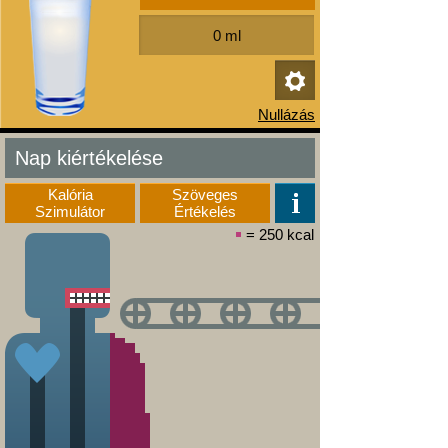
Nap kiértékelése
Kalória
Szöveges
Szimulátor
Értékelés