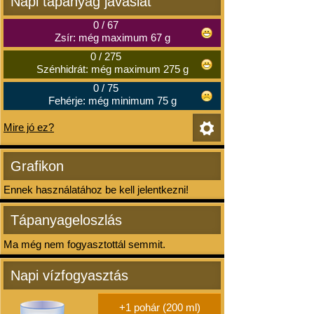
Napi tápanyag javaslat
0
/
67
Zsír: még maximum 67 g
0
/
275
Szénhidrát: még maximum 275 g
0
/
75
Fehérje: még minimum 75 g
Mire jó ez?
Grafikon
Ennek használatához be kell jelentkezni!
Tápanyageloszlás
Ma még nem fogyasztottál semmit.
Napi vízfogyasztás