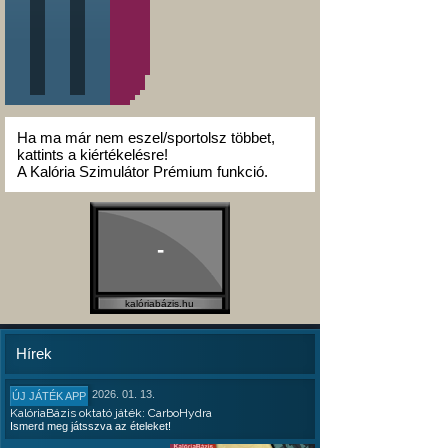
Ha ma már nem eszel/sportolsz többet,
kattints a kiértékelésre!
A Kalória Szimulátor Prémium funkció.
-
kalóriabázis.hu
Hírek
2026. 01. 13.
ÚJ JÁTÉK APP
KalóriaBázis oktató játék: CarboHydra
Ismerd meg játsszva az ételeket!