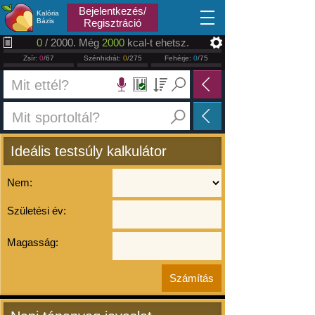
2026.08.08
Bejelentkezés/
Kalória
Bázis
Regisztráció
0
/ 2000. Még
2000
kcal-t ehetsz.
Zsír:
0
/67
Szénhidrát:
0
/275
Fehérje:
0
/75
Ideális testsúly kalkulátor
Nem:
Születési év:
Magasság: