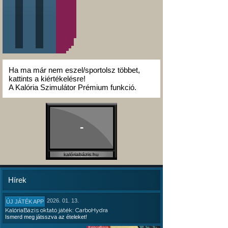
Ha ma már nem eszel/sportolsz többet,
kattints a kiértékelésre!
A Kalória Szimulátor Prémium funkció.
-
kalóriabázis.hu
Hírek
2026. 01. 13.
ÚJ JÁTÉK APP
KalóriaBázis oktató játék: CarboHydra
Ismerd meg játsszva az ételeket!