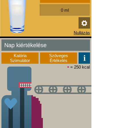
Nap kiértékelése
Kalória
Szöveges
Szimulátor
Értékelés