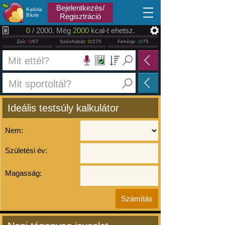
2026.08.06
Bejelentkezés/
Kalória
Bázis
Regisztráció
0
/ 2000. Még
2000
kcal-t ehetsz.
Zsír:
0
/67
Szénhidrát:
0
/275
Fehérje:
0
/75
Ideális testsúly kalkulátor
Nem:
Születési év:
Magasság: