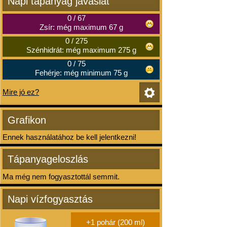
Napi tápanyag javaslat
0
/
67
Zsír: még maximum 67 g
0
/
275
Szénhidrát: még maximum 275 g
0
/
75
Fehérje: még minimum 75 g
Mire jó ez?
Grafikon
Ennek használatához be kell jelentkezni!
Tápanyageloszlás
Ma még nem fogyasztottál semmit.
Napi vízfogyasztás